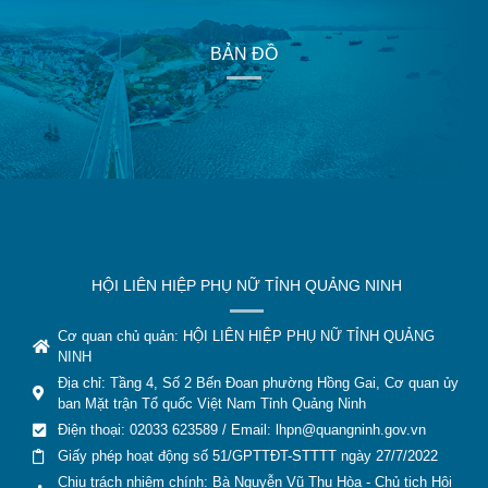
BẢN ĐỒ
HỘI LIÊN HIỆP PHỤ NỮ TỈNH QUẢNG NINH
Cơ quan chủ quản: HỘI LIÊN HIỆP PHỤ NỮ TỈNH QUẢNG
NINH
Địa chỉ: Tầng 4, Số 2 Bến Đoan phường Hồng Gai, Cơ quan ủy
ban Mặt trận Tổ quốc Việt Nam Tỉnh Quảng Ninh
Điện thoại: 02033 623589 / Email:
lhpn@quangninh.gov.vn
Giấy phép hoạt động số 51/GPTTĐT-STTTT ngày 27/7/2022
Chịu trách nhiệm chính: Bà Nguyễn Vũ Thu Hòa - Chủ tịch Hội