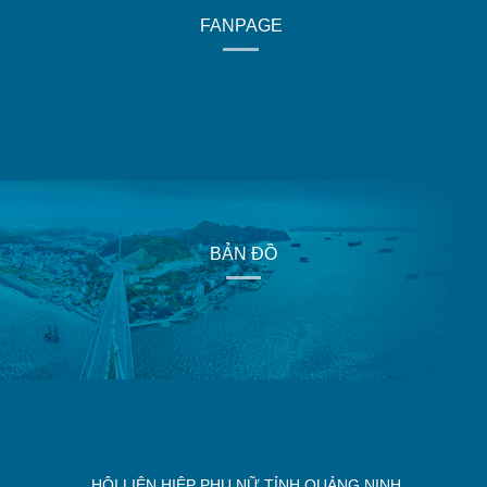
FANPAGE
BẢN ĐỒ
HỘI LIÊN HIỆP PHỤ NỮ TỈNH QUẢNG NINH