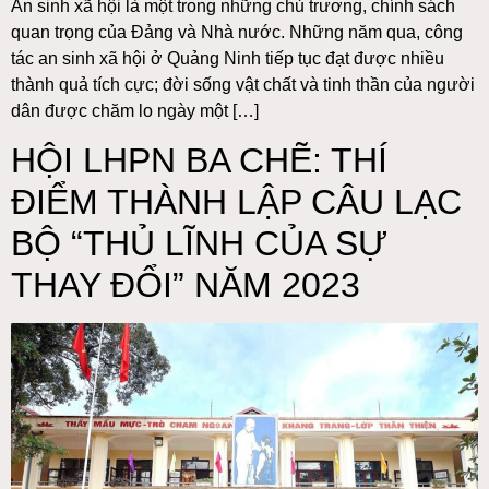
An sinh xã hội là một trong những chủ trương, chính sách
quan trọng của Ðảng và Nhà nước. Những năm qua, công
tác an sinh xã hội ở Quảng Ninh tiếp tục đạt được nhiều
thành quả tích cực; đời sống vật chất và tinh thần của người
dân được chăm lo ngày một […]
HỘI LHPN BA CHẼ: THÍ
ĐIỂM THÀNH LẬP CÂU LẠC
BỘ “THỦ LĨNH CỦA SỰ
THAY ĐỔI” NĂM 2023