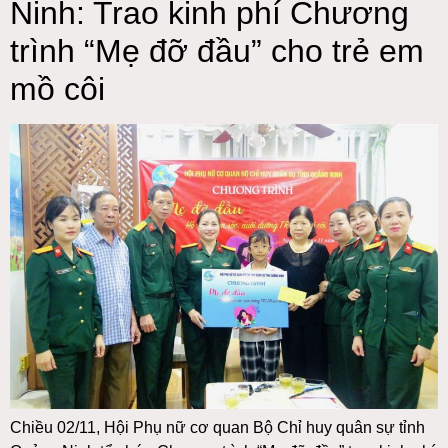
Ninh: Trao kinh phí Chương
trình “Mẹ đỡ đầu” cho trẻ em
mồ côi
Chiều 02/11, Hội Phụ nữ cơ quan Bộ Chỉ huy quân sự tỉnh