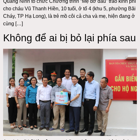
Quảng Ninh tổ chức Chương trình “Mẹ đỡ đầu” trao kinh phí
cho cháu Vũ Thanh Hiền, 10 tuổi, ở tổ 4 (khu 5, phường Bãi
Cháy, TP Hạ Long), là trẻ mồ côi cả cha và mẹ, hiện đang ở
cùng […]
Không để ai bị bỏ lại phía sau