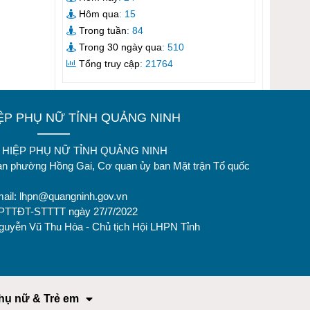
Hôm qua
: 15
Trong tuần
: 84
Trong 30 ngày qua
: 510
Tổng truy cập
: 21764
IỆP PHỤ NỮ TỈNH QUẢNG NINH
ÊN HIỆP PHỤ NỮ TỈNH QUẢNG NINH
oan phường Hồng Gai, Cơ quan ủy ban Mặt trận Tổ quốc
mail:
lhpn@quangninh.gov.vn
GPTTĐT-STTTT ngày 27/7/2022
Nguyễn Vũ Thu Hòa - Chủ tịch Hội LHPN Tỉnh
hụ nữ & Trẻ em