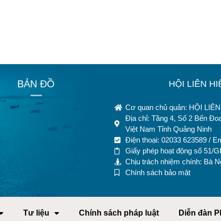
BẢN ĐỒ
HỘI LIÊN H
Cơ quan chủ quản: HỘI LI
Địa chỉ: Tầng 4, Số 2 Bến Đ
Việt Nam Tỉnh Quảng Ninh
Điện thoại: 02033 623589 / E
Giấy phép hoạt động số 51/
Chịu trách nhiệm chính: Bà 
Chính sách bảo mật
Tư liệu
Chính sách pháp luật
Diễn đàn P