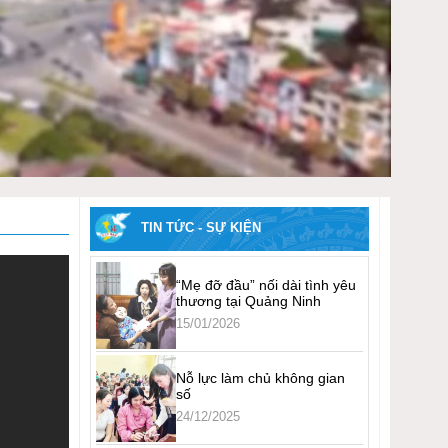
TIN TỨC - SỰ KIỆN
“Mẹ đỡ đầu” nối dài tình yêu
thương tại Quảng Ninh
15/01/2026
Nỗ lực làm chủ không gian
số
24/12/2025