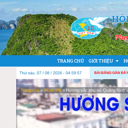
HỘ
Phụ 
TRANG CHỦ
GIỚI THIỆU
H
Thứ sáu, 07 / 08 / 2026 - 04:59:58
BÀI ĐĂNG GẦN ĐÂY
Trang chủ
»
Video PN
»
Hương sắc phụ nữ Quảng Ninh v