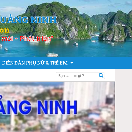
QUẢNG NINH
ion
mới - Phát triển"
DIỄN ĐÀN PHỤ NỮ & TRẺ EM