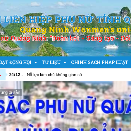
I LIÊN HIỆP PHỤ NỮ TỈNH 
Quang Ninh Wonmen's un
nữ Quảng Ninh: "Đoàn kết - Sáng tạo - Đổi 
OẠT ĐỘNG HỘI
TƯ LIỆU
CHÍNH SÁCH PHÁP LUẬT
24
/
12
:
Nỗ lực làm chủ không gian số
:
ùng di sản