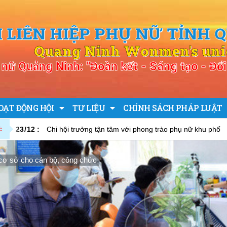
I LIÊN HIỆP PHỤ NỮ TỈNH 
Quang Ninh Wonmen's un
nữ Quảng Ninh: "Đoàn kết - Sáng tạo - Đổi 
OẠT ĐỘNG HỘI
TƯ LIỆU
CHÍNH SÁCH PHÁP LUẬT
23
/
12
:
Chi hội trưởng tận tâm với phong trào phụ nữ khu phố
:
 cơ sở cho cán bộ, công chức