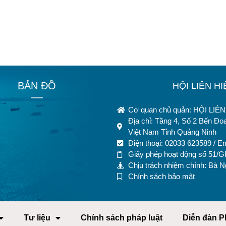
BẢN ĐỒ
HỘI LIÊN H
Cơ quan chủ quản: HỘI LI
Địa chỉ: Tầng 4, Số 2 Bến Đ
Việt Nam Tỉnh Quảng Ninh
Điện thoại: 02033 623589 / E
Giấy phép hoạt động số 51/
Chịu trách nhiệm chính: Bà 
Chính sách bảo mật
Tư liệu
Chính sách pháp luật
Diễn đàn P