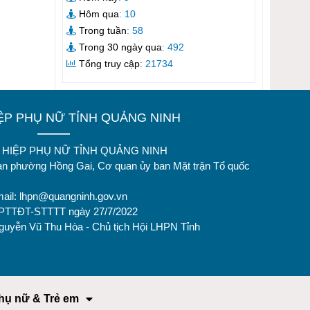
Hôm qua
: 10
Trong tuần
: 58
Trong 30 ngày qua
: 492
Tổng truy cập
: 21734
IỆP PHỤ NỮ TỈNH QUẢNG NINH
ÊN HIỆP PHỤ NỮ TỈNH QUẢNG NINH
oan phường Hồng Gai, Cơ quan ủy ban Mặt trận Tổ quốc
mail:
lhpn@quangninh.gov.vn
GPTTĐT-STTTT ngày 27/7/2022
Nguyễn Vũ Thu Hòa - Chủ tịch Hội LHPN Tỉnh
hụ nữ & Trẻ em