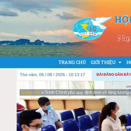
HỘ
Phụ 
TRANG CHỦ
GIỚI THIỆU
H
Thứ năm, 06 / 08 / 2026 - 10:13:19
BÀI ĐĂNG GẦN ĐÂY
Trang chủ
»
Trình Chính phủ quy định mới về tăng lương