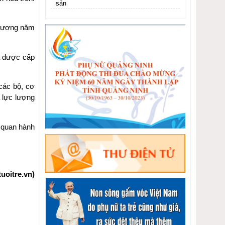
sản
…
phương năm
ã được cấp
các bộ, cơ
 lực lượng
ơ quan hành
uoitre.vn)