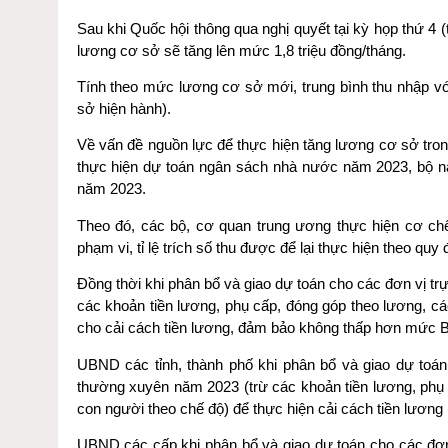
Sau khi Quốc hội thông qua nghị quyết tại kỳ họp thứ 4
lương cơ sở sẽ tăng lên mức 1,8 triệu đồng/tháng.
Tính theo mức lương cơ sở mới, trung bình thu nhập v
sở hiện hành).
Về vấn đề nguồn lực để thực hiện tăng lương cơ sở tron
thực hiện dự toán ngân sách nhà nước năm 2023, bộ nà
năm 2023.
Theo đó, các bộ, cơ quan trung ương thực hiện cơ chế 
phạm vi, tỉ lệ trích số thu được để lại thực hiện theo quy 
Đồng thời khi phân bổ và giao dự toán cho các đơn vị tr
các khoản tiền lương, phụ cấp, đóng góp theo lương, c
cho cải cách tiền lương, đảm bảo không thấp hơn mức Bộ
UBND các tỉnh, thành phố khi phân bổ và giao dự toán
thường xuyên năm 2023 (trừ các khoản tiền lương, phụ 
con người theo chế độ) để thực hiện cải cách tiền lươn
UBND các cấp khi phân bổ và giao dự toán cho các đơn 