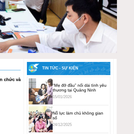
TIN TỨC - SỰ KIỆN
ên chức và
“Mẹ đỡ đầu” nối dài tình yêu
thương tại Quảng Ninh
15/01/2026
Nỗ lực làm chủ không gian
số
24/12/2025