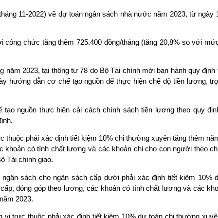
 (tháng 11-2022) về dự toán ngân sách nhà nước năm 2023, từ ngày 1
ới công chức tăng thêm 725.400 đồng/tháng (tăng 20,8% so với mứ
g năm 2023, tại thông tư 78 do Bộ Tài chính mới ban hành quy định
y hướng dẫn cơ chế tạo nguồn để thực hiện chế độ tiền lương, trợ
tạo nguồn thực hiện cải cách chính sách tiền lương theo quy định
định.
ực thuộc phải xác định tiết kiệm 10% chi thường xuyên tăng thêm nă
ác khoản có tính chất lương và các khoản chi cho con người theo c
 Tài chính giao.
 ngân sách cho ngân sách cấp dưới phải xác định tiết kiệm 10% d
cấp, đóng góp theo lương, các khoản có tính chất lương và các kho
g năm 2023.
vị trực thuộc phải xác định tiết kiệm 10% dự toán chi thường xuyê