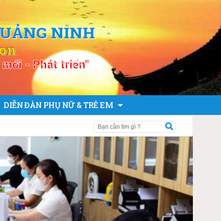
QUẢNG NINH
ion
mới - Phát triển"
DIỄN ĐÀN PHỤ NỮ & TRẺ EM