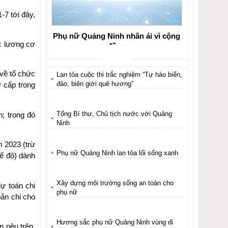
-7 tới đây,
Phụ nữ Quảng Ninh nhân ái vì cộng
c lương cơ
đồng
 về tổ chức
Lan tỏa cuộc thi trắc nghiệm “Tự hào biển,
đảo, biên giới quê hương”
 cấp trong
Tổng Bí thư, Chủ tịch nước với Quảng
; trong đó
Ninh
m 2023 (trừ
Phụ nữ Quảng Ninh lan tỏa lối sống xanh
hế độ) dành
Xây dựng môi trường sống an toàn cho
ự toán chi
phụ nữ
ản chi cho
Hương sắc phụ nữ Quảng Ninh vùng di
n nêu trên.