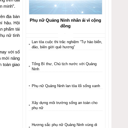
n minh”.
ên địa bàn
Phụ nữ Quảng Ninh nhân ái vì cộng
í hậu. Hội
đồng
ản phẩm tái
hụ nữ tình
Lan tỏa cuộc thi trắc nghiệm “Tự hào biển,
đảo, biên giới quê hương”
nay với số
ôn mới nâng
Tổng Bí thư, Chủ tịch nước với Quảng
n toàn giao
Ninh
Phụ nữ Quảng Ninh lan tỏa lối sống xanh
Xây dựng môi trường sống an toàn cho
phụ nữ
Hương sắc phụ nữ Quảng Ninh vùng di