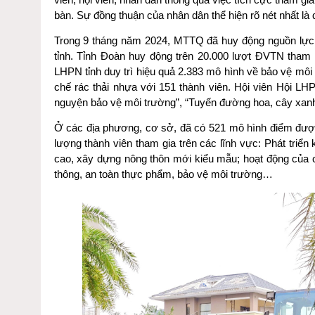
bàn. Sự đồng thuận của nhân dân thể hiện rõ nét nhất là
Trong 9 tháng năm 2024, MTTQ đã huy động nguồn lực h
tỉnh. Tỉnh Đoàn huy động trên 20.000 lượt ĐVTN tham 
LHPN tỉnh duy trì hiệu quả 2.383 mô hình về bảo vệ môi 
chế rác thải nhựa với 151 thành viên. Hội viên Hội L
nguyện bảo vệ môi trường”, “Tuyến đường hoa, cây xan
Ở các địa phương, cơ sở, đã có 521 mô hình điểm được 
lượng thành viên tham gia trên các lĩnh vực: Phát triể
cao, xây dựng nông thôn mới kiểu mẫu; hoạt động của cộ
thông, an toàn thực phẩm, bảo vệ môi trường…