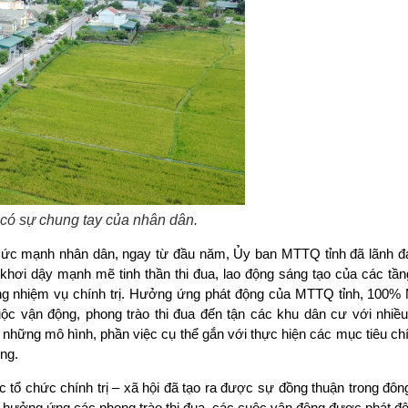
có sự chung tay của nhân dân.
ức mạnh nhân dân, ngay từ đầu năm, Ủy ban MTTQ tỉnh đã lãnh đạ
 khơi dậy mạnh mẽ tinh thần thi đua, lao động sáng tạo của các tầ
ành công nhiệm vụ chính trị. Hưởng ứng phát động của MTTQ tỉnh, 10
uộc vận động, phong trào thi đua đến tận các khu dân cư với nhiều
hững mô hình, phần việc cụ thể gắn với thực hiện các mục tiêu chín
ơng.
 tổ chức chính trị – xã hội đã tạo ra được sự đồng thuận trong đô
ia hưởng ứng các phong trào thi đua, các cuộc vận động được phát độ