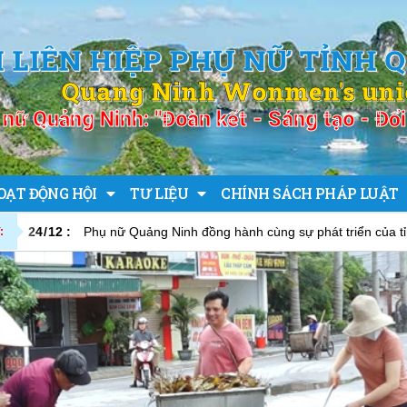
I LIÊN HIỆP PHỤ NỮ TỈNH 
Quang Ninh Wonmen's un
nữ Quảng Ninh: "Đoàn kết - Sáng tạo - Đổi 
OẠT ĐỘNG HỘI
TƯ LIỆU
CHÍNH SÁCH PHÁP LUẬT
24
/
12
:
Phụ nữ Quảng Ninh đồng hành cùng sự phát triển của t
: