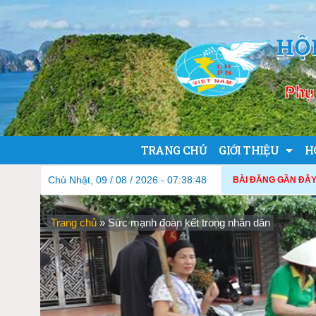
HỘ
Phụ 
TRANG CHỦ
GIỚI THIỆU
H
Chủ Nhật, 09 / 08 / 2026 - 07:38:50
BÀI ĐĂNG GẦN ĐÂY
Trang chủ
»
Sức mạnh đoàn kết trong nhân dân