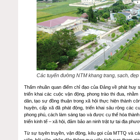
Các tuyến đường NTM khang trang, sạch, đẹp 
Thấm nhuần quan điểm chỉ đạo của Đảng về phát huy s
triển khai các cuộc vận động, phong trào thi đua, nhằm
dân, tạo sự đồng thuận trong xã hội thực hiện th
huyện, cấp xã đã phát động, triển khai sâu rộng các c
phong phú, cách làm sáng tạo và được cụ thể hóa thành n
triển kinh tế – xã hội, đảm bảo an ninh trật tự tại địa phư
Từ sự tuyên truyền, vận động, kêu gọi của MTTQ và các
viên, hội viên, nhân dân thông qua việc tích cực tham g