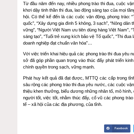
Từ đầu năm đến nay, nhiều phong trào thi đua, cuộc vận 
khơi dậy tinh thần thi đua, lao động sáng tạo của mọi 
hội. Có thể kể đến là các cuộc vận động, phong trào: 
quốc”, “Xây dựng gia đình 5 không, 3 sạch”, “Nông dân t
vững”, “Người Việt Nam ưu tiên dùng hàng Việt Nam”, “T
sáng tạo”, “Tuổi trẻ xung kích bảo vệ Tổ quốc”, “Thi đua l
doanh nghiệp đạt chuẩn văn hóa”…
Với việc triển khai hiệu quả các phong trào thi đua yêu
sở đã góp phần quan trọng vào thúc đẩy phát triển kinh
chính quyền trong sạch, vững mạnh.
Phát huy kết quả đã đạt được, MTTQ các cấp trong tỉnh
sâu rộng các phong trào thi đua yêu nước, các cuộc vận
thiệu khen thưởng, biểu dương những nhân tố, mô hình, đ
người tốt, việc tốt, nhằm thúc đẩy, cổ vũ các phong trào 
tế – xã hội của các địa phương, của tỉnh.
Facebook