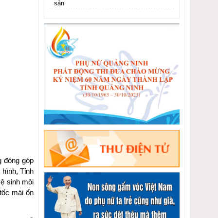
sản
g đóng góp
 hình, Tỉnh
vệ sinh môi
 tốc mái ổn