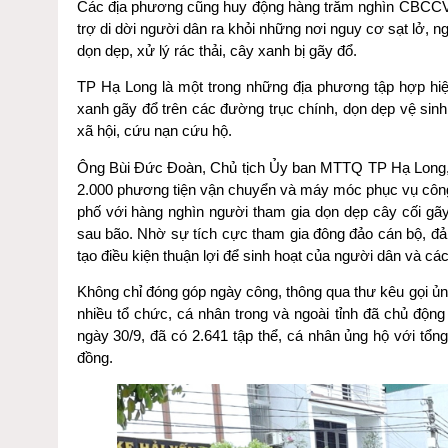
Các địa phương cũng huy động hàng trăm nghìn CBCCVC,
trợ di dời người dân ra khỏi những nơi nguy cơ sạt lở, 
dọn dẹp, xử lý rác thải, cây xanh bị gãy đổ.
TP Hạ Long là một trong những địa phương tập hợp hiệu
xanh gãy đổ trên các đường trục chính, dọn dẹp vệ sinh
xã hội, cứu nạn cứu hộ.
Ông Bùi Đức Đoàn, Chủ tịch Ủy ban MTTQ TP Hạ Long, c
2.000 phương tiện vận chuyển và máy móc phục vụ công t
phố với hàng nghìn người tham gia dọn dẹp cây cối gãy,
sau bão. Nhờ sự tích cực tham gia đông đảo cán bộ, đản
tạo điều kiện thuận lợi để sinh hoạt của người dân và các
Không chỉ đóng góp ngày công, thông qua thư kêu gọi ủ
nhiều tổ chức, cá nhân trong và ngoài tỉnh đã chủ độn
ngày 30/9, đã có 2.641 tập thể, cá nhân ủng hộ với tổng tr
đồng.