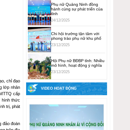
Phụ nữ Quảng Ninh đồng
hành cùng sự phát triển của
tỉnh
24/12/2025
Chi hội trưởng tận tâm với
phong trào phụ nữ khu phố
23/12/2025
Hội Phụ nữ BĐBP tỉnh: Nhiều
mô hình, hoạt động ý nghĩa
23/12/2025
o, chỉ đạo
ng lớp nhân
VIDEO HOẠT ĐỘNG
0% MTTQ cấp
 hình thức
h trị, phát
ng đảo đoàn
ng trên địa