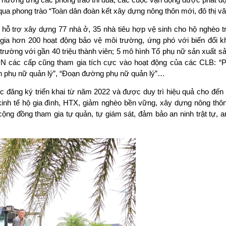
 qua phong trào “Toàn dân đoàn kết xây dựng nông thôn mới, đô thị vă
ỗ trợ xây dựng 77 nhà ở, 35 nhà tiêu hợp vệ sinh cho hộ nghèo tr
gia hơn 200 hoạt động bảo vệ môi trường, ứng phó với biến đổi kh
trường với gần 40 triệu thành viên; 5 mô hình Tổ phụ nữ sản xuất s
HPN các cấp cũng tham gia tích cực vào hoạt động của các CLB: “P
h phụ nữ quản lý”, “Đoạn đường phụ nữ quản lý”…
đăng ký triển khai từ năm 2022 và được duy trì hiệu quả cho đến 
n kinh tế hộ gia đình, HTX, giảm nghèo bền vững, xây dựng nông th
ng đồng tham gia tự quản, tự giám sát, đảm bảo an ninh trật tự, a