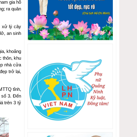
ham gia hỗ
ng; ra quân
 xử lý cây
lở, an sinh
ia, khoảng
c thôn, khu
dẹp nhà cửa
ẹp trở lại,
 MTTQ tỉnh,
 số 3. Đến
á trên 3 tỷ