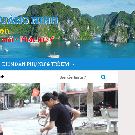
QUẢNG NINH
ion
mới - Phát triển"
DIỄN ĐÀN PHỤ NỮ & TRẺ EM
ỉnh