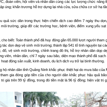
 đoàn viên, hội viên và nhân dân cùng các lực lượng chức năng t
ngập úng; khẩn trương hỗ trợ dựng lại nhà cửa, sửa chữa cơ sở hạ tầ
 quả sức dân trong thực hiện chiến dịch cao điểm 7 ngày thu dọn,
 môi trường, giúp đỡ các trường học, bệnh viện, điểm xung yếu sạt 
ho biết: Toàn thành phố đã huy động gần 65.000 lượt người tham g
ác dọn dẹp vệ sinh môi trường; thành lập 541 tổ tình nguyện tại cá
 đổ, vệ sinh môi trường, chỉnh trang đô thị, hỗ trợ nhân dân dọp 
g viên, nhân dân, chỉ 7 ngày sau bão, diện mạo thành phố đã sạch đ
 hoạt động sản xuất, kinh doanh, du lịch dịch vụ trở lại bình thường.
ng hộ nhân dân tỉnh Quảng Ninh khắc phục thiệt hại do mưa bão của
g tham gia đóng góp tiền của cho người dân khắc phục hậu quả bão
ị giá trên 99 tỷ đồng, trong đó tiền mặt là 96 tỷ đồng; hiện vật trị gi