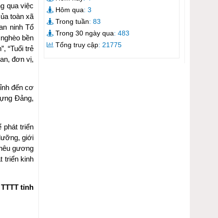
ng qua việc
Hôm qua
: 3
của toàn xã
Trong tuần
: 83
an ninh Tổ
Trong 30 ngày qua
: 483
m nghèo bền
Tổng truy cập
: 21775
, “Tuổi trẻ
an, đơn vị,
tỉnh đến cơ
 dựng Đảng,
 phát triển
dưỡng, giới
, nêu gương
 triển kinh
 TTTT tỉnh