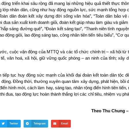
động triển khai sâu rộng đã mang lại những hiệu quả thiết thực thô
tầng lớp nhân dân, cũng như huy động nguồn lực, sức mạnh tổng hợp 
“Toàn dân đoàn kết xây dựng đời sống văn hóa”, “Toàn dân bảo vệ 
hi đua sản xuất kinh doanh giỏi, đoàn kết giúp nhau làm giàu và giả
hắp sáng đường quê”, “Đoàn kết sáng tạo”, “Thanh niên tình nguyện”
ao động giỏi, lao động sáng tạo, công nhân tiên tiến tiêu biểu”, “Cơ qu
 nước, cuộc vận động của MTTQ và các tổ chức chính trị – xã hội từ 
 tế, văn hoá, xã hội, giữ vững quốc phòng – an ninh của tỉnh; xây
 tiếp tục huy động sức mạnh của khối đại đoàn kết toàn dân tộc để
 động. Đồng thời, thường xuyên quan tâm xây dựng, phát hiện, bồi 
iển hình mới, cách làm hay, sáng tạo, nhân rộng điển hình tiên tiến
thi đua, tạo động lực hoàn thành thắng lợi các chỉ tiêu, nhiệm vụ phát
Theo Thu Chung –
Twitter
Telegram
Email