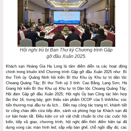
Hội nghị trù bị Ban Thư ký Chương trình Gặp
gỡ đầu Xuân 2025.
Khách sạn Hoàng Gia Hạ Long là tâm điểm diễn ra các hoạt động
chính trong khuôn khổ Chương trình Gặp gỡ đầu Xuân 2025 như: Bí
thư Tỉnh ủy Quảng Ninh hội kiến Bí thư Khu ủy Khu tự trị dân tộc
Choang Quảng Tây; Bí thư Tỉnh uỷ 3 tỉnh: Cao Bằng, Lạng Sơn, Hà
Giang hội kiến Bí thư Khu uỷ Khu tự trị Dân tộc Choang Quảng Tây;
Hội đàm Gặp gỡ đầu Xuân 2025; Hội nghị Ủy ban Công tác liên hợp
lần thứ 16; trưng bày, giới thiệu sản phẩm OCOP của 5 tỉnh/khu; xúc
tiến thương mại đầu tư du lịch… Đến nay công tác trang trí, khánh tiết
từ cổng chào đến cửa tiếp đón, sảnh và phòng họp tại Khách sạn đã
cơ bản hoàn tất. Điều kiện cơ sở vật chất chuẩn bị cho các cuộc hội
kiến, tiếp xã giao, chương trình, hội nghị đến thời điểm hiện tại đã
dựng xong các màn hình led; sắp xếp bàn ghế, chỗ ngồi đầy đủ; các