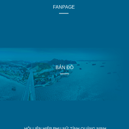
FANPAGE
BẢN ĐỒ
HỘI LIÊN HIỆP PHỤ NỮ TỈNH QUẢNG NINH