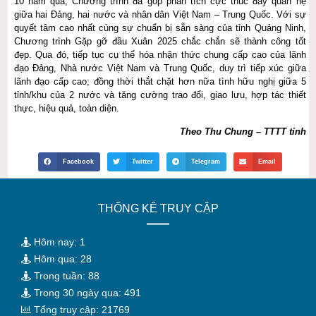
10 năm qua, Chương trình đã góp phần tích cực thúc đẩy quan hệ
giữa hai Đảng, hai nước và nhân dân Việt Nam – Trung Quốc. Với sự
quyết tâm cao nhất cùng sự chuẩn bị sẵn sàng của tỉnh Quảng Ninh,
Chương trình Gặp gỡ đầu Xuân 2025 chắc chắn sẽ thành công tốt
đẹp. Qua đó, tiếp tục cụ thể hóa nhận thức chung cấp cao của lãnh
đạo Đảng, Nhà nước Việt Nam và Trung Quốc, duy trì tiếp xúc giữa
lãnh đạo cấp cao; đồng thời thắt chặt hơn nữa tình hữu nghị giữa 5
tỉnh/khu của 2 nước và tăng cường trao đổi, giao lưu, hợp tác thiết
thực, hiệu quả, toàn diện.
Theo Thu Chung – TTTT tỉnh
Facebook
Twitter
Telegram
Email
THỐNG KÊ TRUY CẬP
Hôm nay: 1
Hôm qua: 28
Trong tuần: 88
Trong 30 ngày qua: 491
Tổng truy cập: 21769