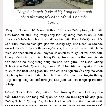
Cảng tàu khách Quốc tế Hạ Long hoàn thành
công tác trang trí khánh tiết, vệ sinh môi
trường.
Đồng chí Nguyễn Thế Minh, Bí thư Tỉnh Đoàn Quảng Ninh, cho biết:
Tỉnh Đoàn rất chủ động trong công tác xây dựng thỏa thuận, đi sâu
trên cơ sở biên bản thỏa thuận đã ký kết giữa Khu Đoàn Quảng Tây
và 4 Tỉnh Đoàn có biên giới giáp với Quảng Tây. Tỉnh Đoàn đã báo cáo
xin ý kiến các cấp có thẩm quyền, sở, ban, ngành trong việc hoàn
thiện các thỏa thuận đi sâu này và đã chính thức ký kết với phía bạn.
Trong thỏa thuận đợt này, chúng tôi tập trung vào cụ thể hóa, làm rõ
hơn một số nội dung trong công tác phối hợp giữa Tỉnh Đoàn Quảng
Ninh và Khu Đoàn Quảng Tây. Trong đó, 2 bên tiếp tục nghiên cứu để
tổ chức các hoạt động giao lưu, trao đổi kinh nghiệm về công tác đoàn
và phong trào thanh thiếu nhi; các hoạt động giáo dục truyền thống;
tăng cường công tác phối hợp giao lưu giữa các doanh nghiệp trẻ khởi
nghiệp…
Tiến sĩ Nguyễn Đức Tiệp, Hiệu trưởng Trường Đại học Hạ Long, cho
biết: Dựa trên nền tảng mối quan hệ hợp tác hữu nghị tốt đẹp giữa
Quảng Ninh và Quảng Tây, Đại học Hạ Long đã chủ động tìm hiểu một
số cơ sở giáo dục của Quảng Tây có uy tín và có những ngành nghề