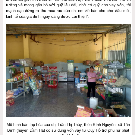
tưởng và mong gắn bó với quỹ lâu dài, nhờ có quỹ cho vay vốn, tôi
mạnh dạn đứng ra thu mua rau của chị em để bán cho chợ đầu mối,
kinh tế của gia đình ngày càng được cải thiện”.
Mô hình bán tạp hóa của chị Trần Thị Thúy, thôn Bình Nguyên, xã Tân
Bình (huyện Đầm Hà) có sử dụng vốn vay từ Quỹ Hỗ trợ phụ nữ phát