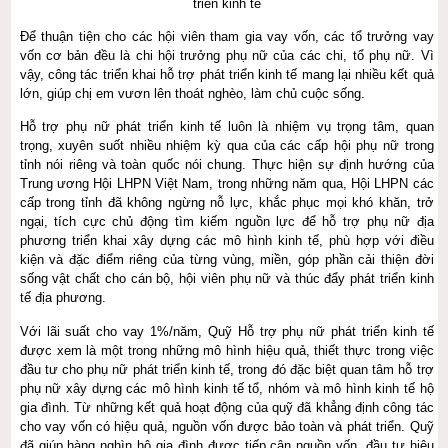
triển kinh tế
Để thuận tiện cho các hội viên tham gia vay vốn, các tổ trưởng vay
vốn cơ bản đều là chi hội trưởng phụ nữ của các chi, tổ phụ nữ. Vì
vậy, công tác triển khai hỗ trợ phát triển kinh tế mang lại nhiều kết quả
lớn, giúp chị em vươn lên thoát nghèo, làm chủ cuộc sống.
Hỗ trợ phụ nữ phát triển kinh tế luôn là nhiệm vụ trọng tâm, quan
trọng, xuyên suốt nhiều nhiệm kỳ qua của các cấp hội phụ nữ trong
tỉnh nói riêng và toàn quốc nói chung. Thực hiện sự định hướng của
Trung ương Hội LHPN Việt Nam, trong những năm qua, Hội LHPN các
cấp trong tỉnh đã không ngừng nỗ lực, khắc phục mọi khó khăn, trở
ngại, tích cực chủ động tìm kiếm nguồn lực để hỗ trợ phụ nữ địa
phương triển khai xây dựng các mô hình kinh tế, phù hợp với điều
kiện và đặc điểm riêng của từng vùng, miền, góp phần cải thiện đời
sống vật chất cho cán bộ, hội viên phụ nữ và thúc đẩy phát triển kinh
tế địa phương.
Với lãi suất cho vay 1%/năm, Quỹ Hỗ trợ phụ nữ phát triển kinh tế
được xem là một trong những mô hình hiệu quả, thiết thực trong việc
đầu tư cho phụ nữ phát triển kinh tế, trong đó đặc biệt quan tâm hỗ trợ
phụ nữ xây dựng các mô hình kinh tế tổ, nhóm và mô hình kinh tế hộ
gia đình. Từ những kết quả hoạt động của quỹ đã khẳng định công tác
cho vay vốn có hiệu quả, nguồn vốn được bảo toàn và phát triển. Quỹ
đã giúp hàng nghìn hộ gia đình được tiếp cận nguồn vốn, đầu tư hiệu