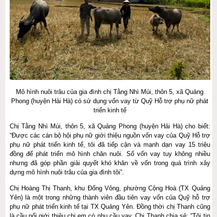
Mô hình nuôi trâu của gia đình chị Tằng Nhì Múi, thôn 5, xã Quảng
Phong (huyện Hải Hà) có sử dụng vốn vay từ Quỹ Hỗ trợ phụ nữ phát
triển kinh tế
Chị Tằng Nhì Múi, thôn 5, xã Quảng Phong (huyện Hải Hà) cho biết:
“Được các cán bộ hội phụ nữ giới thiệu nguồn vốn vay của Quỹ Hỗ trợ
phụ nữ phát triển kinh tế, tôi đã tiếp cận và mạnh dạn vay 15 triệu
đồng để phát triển mô hình chăn nuôi. Số vốn vay tuy không nhiều
nhưng đã góp phần giải quyết khó khăn về vốn trong quá trình xây
dựng mô hình nuôi trâu của gia đình tôi”.
Chị Hoàng Thị Thanh, khu Đống Vông, phường Cộng Hoà (TX Quảng
Yên) là một trong những thành viên đầu tiên vay vốn của Quỹ hỗ trợ
phụ nữ phát triển kinh tế tại TX Quảng Yên. Đồng thời chị Thanh cũng
là cầu nối giới thiệu chị em có nhu cầu vay. Chị Thanh chia sẻ: “Tôi tin