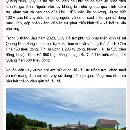
Quảng Ninh, Quỹ đã hỗ trợ hội viên phụ nữ nguồn vốn để phát triển
kinh tế gia đình. Nguồn vốn tuy không lớn nhưng qua quá trình kiểm
tra, giám sát và báo cáo của Hội LHPN các địa phương, được biết
100% các hộ vay đều sử dụng nguồn vốn một cách hiệu quả và đúng
mục đích, góp phần đáng kể vào sự phát triển kinh tế – xã hội tại địa
phương.
Trong 6 tháng đầu năm 2023, Quỹ Hỗ trợ phụ nữ phát triển kinh tế tại
Quảng Ninh đang triển khai tại 6 địa bàn với số vốn cụ thể là: TP Cẩm
Phả 450 triệu đồng, TP Hạ Long 1,205 tỷ đồng, huyện Hải Hà 525 triệu
đồng, huyện Đầm Hà 950 triệu đồng, huyện Ba Chẽ 115 triệu đồng, TX
Quảng Yên 500 triệu đồng.
Nguồn vốn vay được chị em sử dụng để đầu tư trồng trọt, chăn nuôi
và mở mang dịch vụ; vốn vay sử dụng có hiệu quả, đúng mục đích và
hầu hết thành viên gắn bó lâu dài.