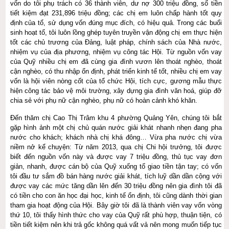
vốn do tôi phụ trách có 36 thành viên, dư nợ 300 triệu đồng, số tiền
tiết kiệm đạt 231,896 triệu đồng; các chị em luôn chấp hành tốt quy
định của tổ, sử dụng vốn đúng mục đích, có hiệu quả. Trong các buổi
sinh hoạt tổ, tôi luôn lồng ghép tuyên truyền vận động chị em thực hiện
tốt các chủ trương của Đảng, luật pháp, chính sách của Nhà nước,
nhiệm vụ của địa phương, nhiệm vụ công tác Hội. Từ nguồn vốn vay
của Quỹ nhiều chị em đã cùng gia đình vươn lên thoát nghèo, thoát
cận nghèo, có thu nhập ổn định, phát triển kinh tế tốt, nhiều chị em vay
vốn là hội viên nòng cốt của tổ chức Hội, tích cực, gương mẫu thực
hiện công tác bảo vệ môi trường, xây dựng gia đình văn hoá, giúp đỡ
chia sẻ với phụ nữ cận nghèo, phụ nữ có hoàn cảnh khó khăn.
Đến thăm chị Cao Thị Trâm khu 4 phường Quảng Yên, chúng tôi bắt
gặp hình ảnh một chị chủ quán nước giải khát nhanh nhẹn đang pha
nước cho khách; khách nhà chị khá đông… Vừa pha nước chị vừa
niềm nở kể chuyện: Từ năm 2013, qua chị Chi hội trưởng, tôi được
biết đến nguồn vốn này và được vay 7 triệu đồng, thủ tục vay đơn
giản, nhanh, được cán bộ của Quỹ xuống tổ giao tiền tận tay; có vốn
tôi đầu tư sắm đồ bán hàng nước giải khát, tích luỹ dần dần cộng với
được vay các mức tăng dần lên đến 30 triệu đồng nên gia đình tôi đã
có tiền cho con ăn học đại học, kinh tế ổn định, tôi cũng dành thời gian
tham gia hoạt động của Hội. Bây giờ tôi đã là thành viên vay vốn vòng
thứ 10, tôi thấy hình thức cho vay của Quỹ rất phù hợp, thuận tiện, có
tiền tiết kiệm nên khi trả gốc không quá vất vả nên mong muốn tiếp tục