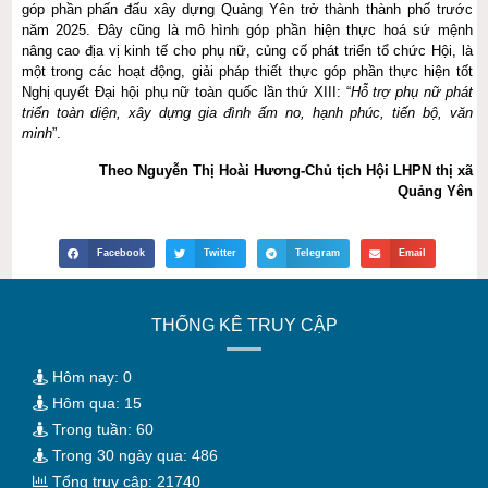
góp phần phấn đấu xây dựng Quảng Yên trở thành thành phố trước
năm 2025. Đây cũng là mô hình góp phần hiện thực hoá sứ mệnh
nâng cao địa vị kinh tế cho phụ nữ, củng cố phát triển tổ chức Hội, là
một trong các hoạt động, giải pháp thiết thực góp phần thực hiện tốt
Nghị quyết Đại hội phụ nữ toàn quốc lần thứ XIII: “
Hỗ trợ phụ nữ phát
triển toàn diện, xây dựng gia đình ấm no, hạnh phúc, tiến bộ, văn
minh
”.
Theo Nguyễn Thị Hoài Hương-Chủ tịch Hội LHPN thị xã
Quảng Yên
Facebook
Twitter
Telegram
Email
THỐNG KÊ TRUY CẬP
Hôm nay: 0
Hôm qua: 15
Trong tuần: 60
Trong 30 ngày qua: 486
Tổng truy cập: 21740