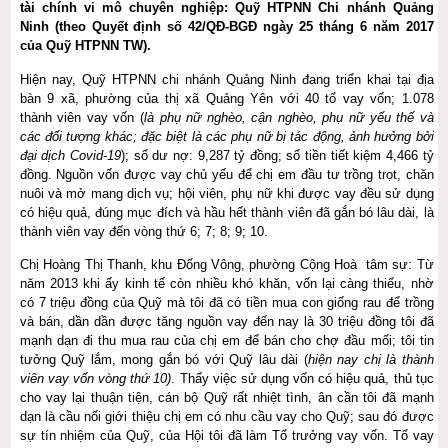
tài chính vi mô chuyên nghiệp: Quỹ HTPNN Chi nhánh Quảng
Ninh (theo Quyết định số 42/QĐ-BGĐ ngày 25 tháng 6 năm 2017
của Quỹ HTPNN TW).
Hiện nay, Quỹ HTPNN chi nhánh Quảng Ninh đang triển khai tại địa
bàn 9 xã, phường của thị xã Quảng Yên với 40 tổ vay vốn; 1.078
thành viên vay vốn (
là phụ nữ nghèo, cận nghèo, phụ nữ yếu thế và
các đối tượng khác; đặc biệt là các phụ nữ bị tác động, ảnh hưởng bởi
đại dịch Covid-19
); số dư nợ: 9,287 tỷ đồng; số tiền tiết kiệm 4,466 tỷ
đồng. Nguồn vốn được vay chủ yếu để chị em đầu tư trồng trọt, chăn
nuôi và mở mang dịch vụ; hội viên, phụ nữ khi được vay đều sử dụng
có hiệu quả, đúng mục đích và hầu hết thành viên đã gắn bó lâu dài, là
thành viên vay đến vòng thứ 6; 7; 8; 9; 10.
Chị Hoàng Thị Thanh, khu Đống Vông, phường Cộng Hoà tâm sự: Từ
năm 2013 khi ấy kinh tế còn nhiều khó khăn, vốn lại càng thiếu, nhờ
có 7 triệu đồng của Quỹ mà tôi đã có tiền mua con giống rau để trồng
và bán, dần dần được tăng nguồn vay đến nay là 30 triệu đồng tôi đã
mạnh dạn đi thu mua rau của chị em để bán cho chợ đầu mối; tôi tin
tưởng Quỹ lắm, mong gắn bó với Quỹ lâu dài (
hiện nay chị
là thành
viên vay vốn vòng thứ 10)
. Thấy việc sử dụng vốn có hiệu quả, thủ tục
cho vay lại thuận tiện, cán bộ Quỹ rất nhiệt tình, ân cần tôi đã mạnh
dạn là cầu nối giới thiệu chị em có nhu cầu vay cho Quỹ; sau đó được
sự tín nhiệm của Quỹ, của Hội tôi đã làm Tổ trưởng vay vốn. Tổ vay