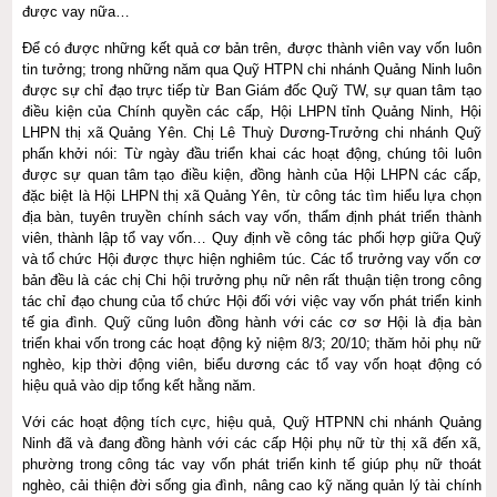
được vay nữa…
Để có được những kết quả cơ bản trên, được thành viên vay vốn luôn
tin tưởng; trong những năm qua Quỹ HTPN chi nhánh Quảng Ninh luôn
được sự chỉ đạo trực tiếp từ Ban Giám đốc Quỹ TW, sự quan tâm tạo
điều kiện của Chính quyền các cấp, Hội LHPN tỉnh Quảng Ninh, Hội
LHPN thị xã Quảng Yên. Chị Lê Thuỳ Dương-Trưởng chi nhánh Quỹ
phấn khởi nói: Từ ngày đầu triển khai các hoạt động, chúng tôi luôn
được sự quan tâm tạo điều kiện, đồng hành của Hội LHPN các cấp,
đặc biệt là Hội LHPN thị xã Quảng Yên, từ công tác tìm hiểu lựa chọn
địa bàn, tuyên truyền chính sách vay vốn, thẩm định phát triển thành
viên, thành lập tổ vay vốn… Quy định về công tác phối hợp giữa Quỹ
và tổ chức Hội được thực hiện nghiêm túc. Các tổ trưởng vay vốn cơ
bản đều là các chị Chi hội trưởng phụ nữ nên rất thuận tiện trong công
tác chỉ đạo chung của tổ chức Hội đối với việc vay vốn phát triển kinh
tế gia đình. Quỹ cũng luôn đồng hành với các cơ sơ Hội là địa bàn
triển khai vốn trong các hoạt động kỷ niệm 8/3; 20/10; thăm hỏi phụ nữ
nghèo, kịp thời động viên, biểu dương các tổ vay vốn hoạt động có
hiệu quả vào dịp tổng kết hằng năm.
Với các hoạt động tích cực, hiệu quả, Quỹ HTPNN chi nhánh Quảng
Ninh đã và đang đồng hành với các cấp Hội phụ nữ từ thị xã đến xã,
phường trong công tác vay vốn phát triển kinh tế giúp phụ nữ thoát
nghèo, cải thiện đời sống gia đình, nâng cao kỹ năng quản lý tài chính