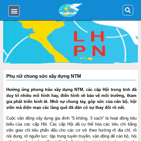
Phụ nữ chung sức xây dựng NTM
Hưởng ứng phong trào xây dựng NTM, các cấp Hội trong tỉnh đã
duy trì nhiều mô hình hay, điển hình về bảo vệ môi trường, tham
gia phát triển kinh tế. Nhờ sự chung tay, góp sức của cán bộ, hội
viên mà diện mạo các làng quê đã dần có sự thay đổi rõ nét.
Cuộc vận động xây dựng gia đình “5 không, 3 sạch” là hoạt động tiêu
biểu của các cấp Hội. Các cấp Hội đã cụ thể hóa các tiêu chí bằng
việc giao chỉ tiêu phấn đấu cho các cơ sở theo hướng rõ địa chỉ, rõ
nội dung, rõ nguồn lực; tập trung tuyên truyền, vận động để cán bộ, hội