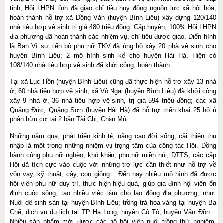
tỉnh, Hội LHPN tỉnh đã giao chỉ tiêu huy động nguồn lực xã hội hóa,
hoàn thành hỗ trợ xã Đồng Văn (huyện Bình Liêu) xây dựng 120/140
nhà tiêu hợp vệ sinh trị giá 480 triệu đồng. Cấp huyện, 100% Hội LHPN
địa phương đã hoàn thành các nhiệm vụ, chỉ tiêu được giao. Điển hình
là Ban Vì sự tiến bộ phụ nữ TKV đã ủng hộ xây 20 nhà vệ sinh cho
huyện Bình Liêu; 2 mô hình sinh kế cho huyện Hải Hà.
Hiện có
108/140 nhà tiêu hợp vệ sinh đã khởi công, hoàn thành.
Tại xã Lục Hồn (huyện Bình Liêu) cũng đã thực hiện hỗ trợ xây 13 nhà
ở, 60 nhà tiêu hợp vệ sinh; xã Vô Ngại (huyện Bình Liêu) đã khởi công
xây 9 nhà ở, 36 nhà tiêu hợp vệ sinh, trị giá 594 triệu đồng; các xã
Quảng Đức, Quảng Sơn (huyện Hải Hà)
đã hỗ trợ triển khai 25 hố ủ
phân hữu cơ tại 2 bản Tài Chi, Chăn Mùi…
Những năm qua, phát triển kinh tế, nâng cao đời sống, cải thiện thu
nhập là một trong những nhiệm vụ trọng tâm của công tác Hội. Đồng
hành cùng phụ nữ nghèo, khó khăn, phụ nữ miền núi, DTTS, các cấp
Hội đã tích cực vào cuộc với những trợ lực cần thiết như hỗ trợ về
vốn vay, kỹ thuật, cây, con giống… Đến nay nhiều mô hình đã được
hội viên phụ nữ duy trì, thực hiện hiệu quả, giúp gia đình hội viên ổn
định cuộc sống, tạo nhiều việc làm cho lao động địa phương, như:
Nuôi dê sinh sản tại huyện Bình Liêu; trồng trà hoa vàng tại huyện Ba
Chẽ; dịch vụ du lịch tại TP Hạ Long, huyện Cô Tô, huyện Vân Đồn…
Nhiều sản phẩm mới được các hộ hội viên nuôi trồng thử nghiệm,