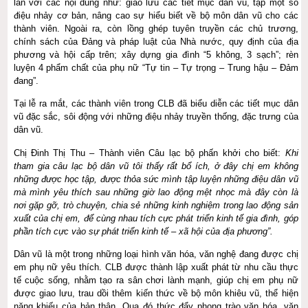
lần với các nội dung như: giao lưu các tiết mục dân vũ, tập một số
điệu nhảy cơ bản, nâng cao sự hiểu biết về bộ môn dân vũ cho các
thành viên. Ngoài ra, còn lồng ghép tuyên truyền các chủ trương,
chính sách của Đảng và pháp luật của Nhà nước, quy định của địa
phương và hội cấp trên; xây dựng gia đình “5 không, 3 sạch”; rèn
luyện 4 phẩm chất của phụ nữ “Tự tin – Tự trọng – Trung hậu – Đảm
đang”.
Tại lễ ra mắt, các thành viên trong CLB đã biểu diễn các tiết mục dân
vũ đặc sắc, sôi động với những điệu nhảy truyền thống, đặc trưng của
dân vũ.
Chị Đinh Thị Thu – Thành viên Câu lạc bộ phấn khởi cho biết:
Khi
tham gia câu lạc bộ dân vũ tôi thấy rất bổ ích, ở đây chị em không
những được học tập, được thỏa sức mình tập luyện những điệu dân vũ
mà mình yêu thích sau những giờ lao động mệt nhọc mà đây còn là
nơi gặp gỡ, trò chuyện, chia sẻ những kinh nghiệm trong lao động sản
xuất của chị em, để cùng nhau tích cực phát triển kinh tế gia đình, góp
phần tích cực vào sự phát triển kinh tế – xã hội của địa phương”.
Dân vũ là một trong những loại hình văn hóa, văn nghệ đang được chị
em phụ nữ yêu thích. CLB được thành lập xuất phát từ nhu cầu thực
tế cuộc sống, nhằm tạo ra sân chơi lành mạnh, giúp chị em phụ nữ
được giao lưu, trau dồi thêm kiến thức về bộ môn khiêu vũ, thể hiện
năng khiếu của bản thân. Qua đó thức đẩy phong trào văn hóa, văn