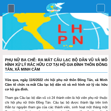
Trang chủ
Giới thiệu
Hoạt động hội
Tư liệu
Chính sách pháp luật
Diễn đàn Phụ nữ & Trẻ em
PHỤ NỮ BA CHẼ: RA MẮT CÂU LẠC BỘ DÂN VŨ VÀ MÔ
HÌNH XỬ LÝ RÁC HỮU CƠ TẠI HỘ GIA ĐÌNH THÔN ĐỒNG
TÁN, XÃ MINH CẦM
Vừa qua, ngày 11/6/2022 chi hội phụ nữ thôn Đồng Tán, xã Minh
Cầm tổ chức ra mắt Câu lạc bộ dân vũ và mô hình xử lý rác hữu
cơ hộ gia đình.
Tham gia Câu lạc bộ dân vũ có 24 thành viên là hội viên phụ nữ thuộc
chi hội phụ nữ thôn Đồng Tán. Câu lạc bộ được thành lập trên tinh
thần tự nguyện tham gia của các thành viên, sinh hoạt một tháng một