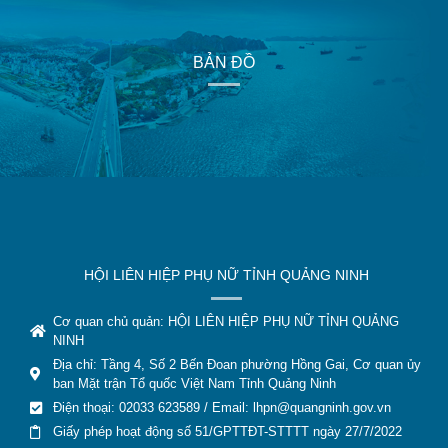
BẢN ĐỒ
HỘI LIÊN HIỆP PHỤ NỮ TỈNH QUẢNG NINH
Cơ quan chủ quản: HỘI LIÊN HIỆP PHỤ NỮ TỈNH QUẢNG
NINH
Địa chỉ: Tầng 4, Số 2 Bến Đoan phường Hồng Gai, Cơ quan ủy
ban Mặt trận Tổ quốc Việt Nam Tỉnh Quảng Ninh
Điện thoại: 02033 623589 / Email:
lhpn@quangninh.gov.vn
Giấy phép hoạt động số 51/GPTTĐT-STTTT ngày 27/7/2022