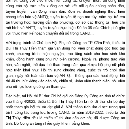
đơn vị. Cùng với việc thực hiện công tác chuyên môn, tôi cũng luôn
cùng cán bộ trực tiếp xuống cơ sở kết nối quần chúng nhân dân,
tuyên truyền, vận động nhân dân, đơn vị, doanh nghiệp thực hiện
phong trào bảo vệ ANTQ; tuyên truyền tệ nạn ma túy, xâm hại trẻ em
tại trường học; hướng dẫn địa phương, cơ sở các thông tư, tiêu chí
mô hình về ANTT; tuyên truyền thực hiện Đề án 06 của Chính phủ gắn
với thực hiện kế hoạch chuyển đổi số trong CAND…
Với trọng trách là Chủ tịch Hội Phụ nữ Công an TP Cẩm Phả, thiếu tá
Bùi Thị Thúy Hiền tham gia vận động hội viên phát động góc học tập
xanh, chương trình thiện nguyện, trao tặng sách cho học sinh khó
khăn, đồng hành cùng phụ nữ biên cương. Ngoài ra, phong trào văn
hóa, văn nghệ, thể dục thể thao trong năm qua được hội phụ nữ phối
hợp triển khai như: Hội thi rung chuông vàng, cuộc thi trò chơi dân
gian, ngày hội toàn dân bảo vệ ANTQ… thông qua các hoạt động, hội
thi đã thu hút đông đảo cán bộ, chiến sĩ, đoàn viên thanh niên, hội viên
phụ nữ lực lượng công an tham gia.
Đặc biệt, tại Hội thi Bí thư Chi bộ giỏi do Đảng ủy Công an tỉnh tổ chức
vào tháng 4/2023, thiếu tá Bùi Thị Thúy Hiền là nữ Bí thư chi bộ duy
nhất tham gia hội thi và đạt giải A. Với thành tích đạt được trong quá
trình công tác trong lực lượng CAND, từ năm 2019-2022, thiếu tá Bùi
Thị Thúy Hiền đều là chiến sĩ thi đua cấp cơ sở; đã được Công an
tỉnh, Bộ Công an tặng nhiều giấy khen, bằng khen.