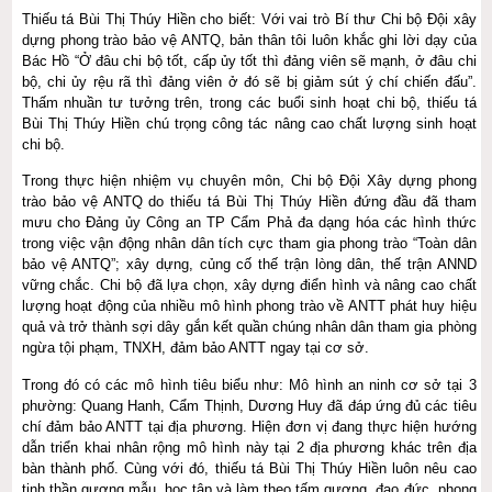
Thiếu tá Bùi Thị Thúy Hiền cho biết: Với vai trò Bí thư Chi bộ Đội xây
dựng phong trào bảo vệ ANTQ, bản thân tôi luôn khắc ghi lời dạy của
Bác Hồ “Ở đâu chi bộ tốt, cấp ủy tốt thì đảng viên sẽ mạnh, ở đâu chi
bộ, chi ủy rệu rã thì đảng viên ở đó sẽ bị giảm sút ý chí chiến đấu”.
Thấm nhuần tư tưởng trên, trong các buổi sinh hoạt chi bộ, thiếu tá
Bùi Thị Thúy Hiền chú trọng công tác nâng cao chất lượng sinh hoạt
chi bộ.
Trong thực hiện nhiệm vụ chuyên môn, Chi bộ Đội Xây dựng phong
trào bảo vệ ANTQ do thiếu tá Bùi Thị Thúy Hiền đứng đầu đã tham
mưu cho Đảng ủy Công an TP Cẩm Phả đa dạng hóa các hình thức
trong việc vận động nhân dân tích cực tham gia phong trào “Toàn dân
bảo vệ ANTQ”; xây dựng, củng cố thế trận lòng dân, thế trận ANND
vững chắc. Chi bộ đã lựa chọn, xây dựng điển hình và nâng cao chất
lượng hoạt động của nhiều mô hình phong trào về ANTT phát huy hiệu
quả và trở thành sợi dây gắn kết quần chúng nhân dân tham gia phòng
ngừa tội phạm, TNXH, đảm bảo ANTT ngay tại cơ sở.
Trong đó có các mô hình tiêu biểu như: Mô hình an ninh cơ sở tại 3
phường: Quang Hanh, Cẩm Thịnh, Dương Huy đã đáp ứng đủ các tiêu
chí đảm bảo ANTT tại địa phương. Hiện đơn vị đang thực hiện hướng
dẫn triển khai nhân rộng mô hình này tại 2 địa phương khác trên địa
bàn thành phố. Cùng với đó, thiếu tá Bùi Thị Thúy Hiền luôn nêu cao
tinh thần gương mẫu, học tập và làm theo tấm gương, đạo đức, phong