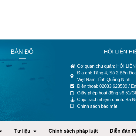
BẢN ĐỒ
HỘI LIÊN H
Cơ quan chủ quản: HỘI LI
Địa chỉ: Tầng 4, Số 2 Bến Đ
Việt Nam Tỉnh Quảng Ninh
Điện thoại: 02033 623589 / E
Giấy phép hoạt động số 51/
Chịu trách nhiệm chính: Bà 
Chính sách bảo mật
Tư liệu
Chính sách pháp luật
Diễn đàn P