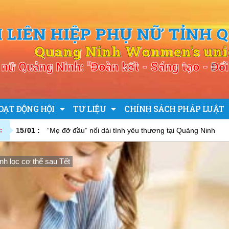
I LIÊN HIỆP PHỤ NỮ TỈNH 
Quang Ninh Wonmen's un
nữ Quảng Ninh: "Đoàn kết - Sáng tạo - Đổi 
OẠT ĐỘNG HỘI
TƯ LIỆU
CHÍNH SÁCH PHÁP LUẬT
15
/
01
:
“Mẹ đỡ đầu” nối dài tình yêu thương tại Quảng Ninh
:
nh lọc cơ thể sau Tết