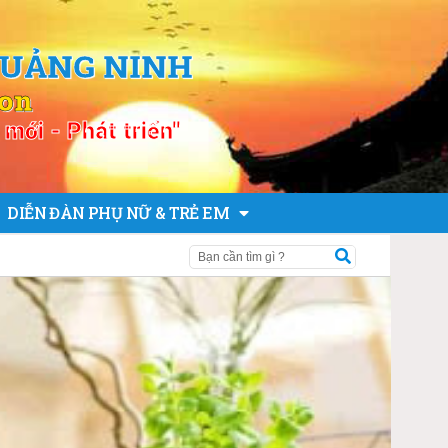
QUẢNG NINH
ion
mới - Phát triển"
DIỄN ĐÀN PHỤ NỮ & TRẺ EM