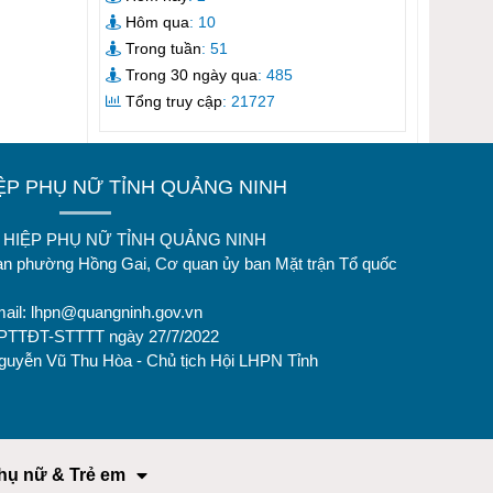
Hôm qua
: 10
Trong tuần
: 51
Trong 30 ngày qua
: 485
Tổng truy cập
: 21727
IỆP PHỤ NỮ TỈNH QUẢNG NINH
ÊN HIỆP PHỤ NỮ TỈNH QUẢNG NINH
oan phường Hồng Gai, Cơ quan ủy ban Mặt trận Tổ quốc
mail:
lhpn@quangninh.gov.vn
GPTTĐT-STTTT ngày 27/7/2022
Nguyễn Vũ Thu Hòa - Chủ tịch Hội LHPN Tỉnh
hụ nữ & Trẻ em