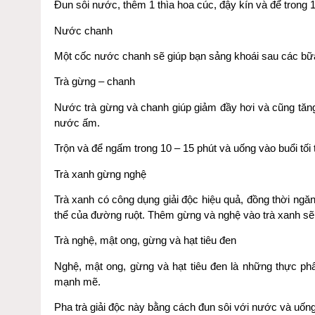
Đun sôi nước, thêm 1 thìa hoa cúc, đậy kín và để trong 1
Nước chanh
Một cốc nước chanh sẽ giúp bạn sảng khoái sau các bữa 
Trà gừng – chanh
Nước trà gừng và chanh giúp giảm đầy hơi và cũng tăn
nước ấm.
Trộn và để ngấm trong 10 – 15 phút và uống vào buổi tối 
Trà xanh gừng nghệ
Trà xanh có công dụng giải độc hiệu quả, đồng thời ng
thể của đường ruột. Thêm gừng và nghệ vào trà xanh sẽ 
Trà nghệ, mật ong, gừng và hạt tiêu đen
Nghệ, mật ong, gừng và hạt tiêu đen là những thực ph
mạnh mẽ.
Pha trà giải độc này bằng cách đun sôi với nước và uốn