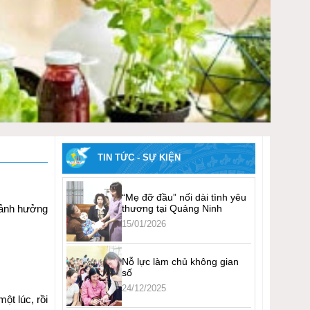
TIN TỨC - SỰ KIỆN
“Mẹ đỡ đầu” nối dài tình yêu
 ảnh hưởng
thương tại Quảng Ninh
15/01/2026
Nỗ lực làm chủ không gian
số
24/12/2025
ột lúc, rồi