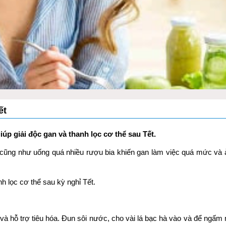
ết
úp giải độc gan và thanh lọc cơ thể sau Tết.
ộ cũng như uống quá nhiều rượu bia khiến gan làm việc quá mức và
h lọc cơ thể sau kỳ nghỉ Tết.
 và hỗ trợ tiêu hóa. Đun sôi nước, cho vài lá bạc hà vào và để ngấm m