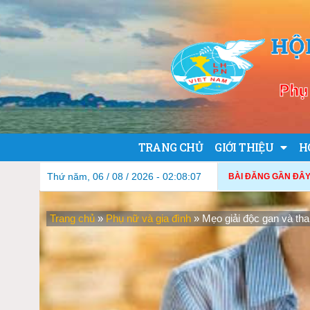
HỘ
Phụ 
TRANG CHỦ
GIỚI THIỆU
H
Thứ năm, 06 / 08 / 2026 - 02:08:08
BÀI ĐĂNG GẦN ĐÂY
Trang chủ
»
Phụ nữ và gia đình
»
Mẹo giải độc gan và tha