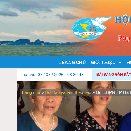
HỘ
Phụ 
TRANG CHỦ
GIỚI THIỆU
H
Thứ sáu, 07 / 08 / 2026 - 06:30:45
BÀI ĐĂNG GẦN ĐÂY
Trang chủ
»
Học tập và làm theo bác
»
Hội LHPN TP Hạ Lo