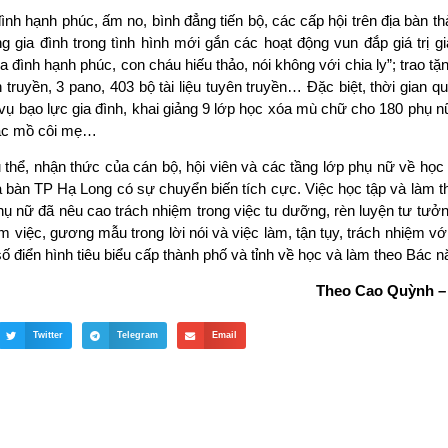
ình hạnh phúc, ấm no, bình đẳng tiến bộ, các cấp hội trên địa bàn t
g gia đình trong tình hình mới gắn các hoạt động vun đắp giá trị gi
đình hạnh phúc, con cháu hiếu thảo, nói không với chia ly”; trao tặ
n truyền, 3 pano, 403 bộ tài liệu tuyên truyền… Đặc biệt, thời gian q
 vụ bạo lực gia đình, khai giảng 9 lớp học xóa mù chữ cho 180 phụ 
oặc mồ côi mẹ…
 thể, nhận thức của cán bộ, hội viên và các tầng lớp phụ nữ về học
a bàn TP Hạ Long có sự chuyển biến tích cực. Việc học tập và làm 
ụ nữ đã nêu cao trách nhiệm trong việc tu dưỡng, rèn luyện tư tưởng
àm việc, gương mẫu trong lời nói và việc làm, tận tụy, trách nhiệm vớ
 điển hình tiêu biểu cấp thành phố và tỉnh về học và làm theo Bác 
Theo Cao Quỳnh – 
Twitter
Telegram
Email