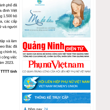
hành phố đã
a đình Việt
ng 1.500 bộ
ua, các cấp
nữ và người
 tập và làm
theo Bác đã
 chính trị,
i công việc
năm 2023.
TTTT tỉnh
THỐNG KÊ TRUY CẬP
Hôm nay
: 24