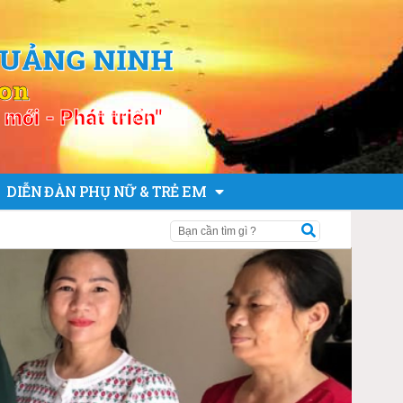
QUẢNG NINH
ion
mới - Phát triển"
DIỄN ĐÀN PHỤ NỮ & TRẺ EM