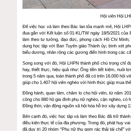
Hội viên Hội LH
Để việc học và làm theo Bác lan tỏa mạnh mẽ, Hội LHPN
đua gắn với Kết luận số 01-KL/TW ngày 18/5/2021 của B
làm theo tư tưởng, đạo đức, phong cách Hồ Chí Minh; 
dung học tập với Ban Tuyên giáo Thành ủy; bình xét pho
biểu dương, nhân rộng các gương điển hình trong các cấ
Song song với đó, Hội LHPN thành phố chú trọng chỉ đ
hay, thiết thực, hiệu quả như: Ống tiền tiết kiệm, nuôi 
trong 5 năm qua, toàn thành phố đã có trên 16.000 hội viê
giúp cho 1.407 hội viên nghèo với hình thức giúp mua t
Đồng hành, quan tâm, chăm lo cho hội viên, từ năm 201
công cho 880 hộ gia đình phụ nữ nghèo, cận nghèo, có ho
Đồng thời, vận động nguồn xã hội hóa hỗ trợ xây dựng 111
Bên cạnh đó, việc học tập và làm theo Bác đã trở thàn
điều kiện thực tế của địa phương. Trong đó, phát huy va
đã duy trì 20 nhóm “Phụ nữ thu gom rác thải tái chế” với