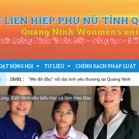
I LIÊN HIỆP PHỤ NỮ TỈNH 
Quang Ninh Wonmen's un
nữ Quảng Ninh: "Đoàn kết - Sáng tạo - Đổi 
OẠT ĐỘNG HỘI
TƯ LIỆU
CHÍNH SÁCH PHÁP LUẬT
15
/
01
:
“Mẹ đỡ đầu” nối dài tình yêu thương tại Quảng Ninh
:
ng: Điển hình tiêu biểu học và làm theo Bác