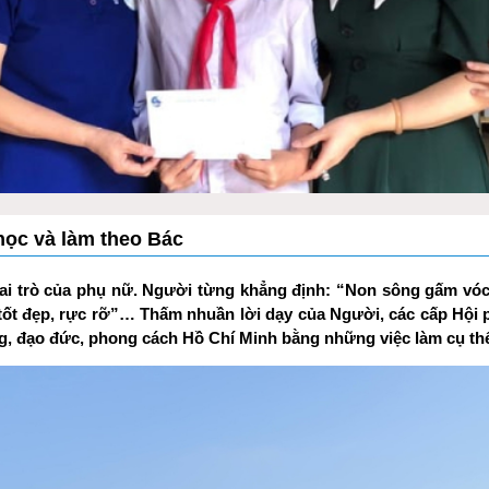
học và làm theo Bác
 vai trò của phụ nữ. Người từng khẳng định: “Non sông gấm vó
m tốt đẹp, rực rỡ”… Thấm nhuần lời dạy của Người, các cấp Hội
g, đạo đức, phong cách Hồ Chí Minh bằng những việc làm cụ th