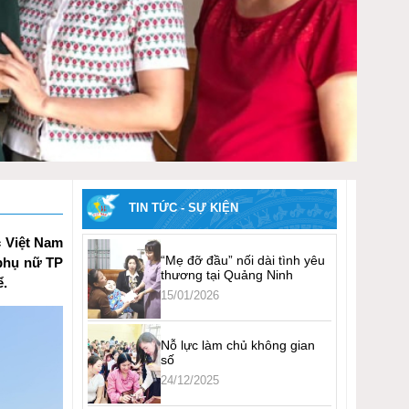
TIN TỨC - SỰ KIỆN
c Việt Nam
“Mẹ đỡ đầu” nối dài tình yêu
 phụ nữ TP
thương tại Quảng Ninh
ể.
15/01/2026
Nỗ lực làm chủ không gian
số
24/12/2025