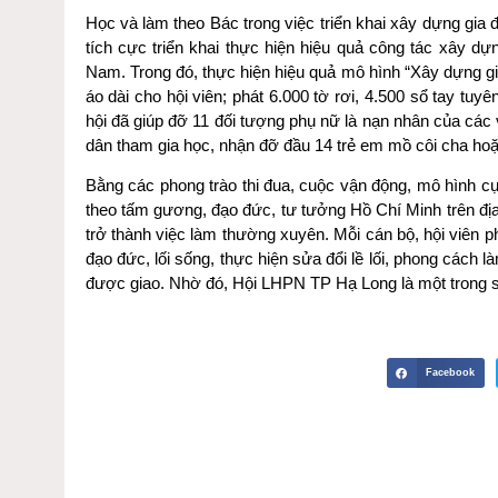
Học và làm theo Bác trong việc triển khai xây dựng gia đ
tích cực triển khai thực hiện hiệu quả công tác xây dựn
Nam. Trong đó, thực hiện hiệu quả mô hình “Xây dựng gia 
áo dài cho hội viên; phát 6.000 tờ rơi, 4.500 sổ tay tuyê
hội đã giúp đỡ 11 đối tượng phụ nữ là nạn nhân của các
dân tham gia học, nhận đỡ đầu 14 trẻ em mồ côi cha h
Bằng các phong trào thi đua, cuộc vận động, mô hình cụ
theo tấm gương, đạo đức, tư tưởng Hồ Chí Minh trên đị
trở thành việc làm thường xuyên. Mỗi cán bộ, hội viên ph
đạo đức, lối sống, thực hiện sửa đổi lề lối, phong cách l
được giao. Nhờ đó, Hội LHPN TP Hạ Long là một trong số
Facebook