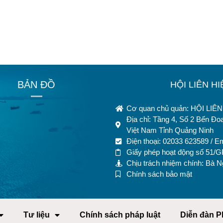
BẢN ĐỒ
HỘI LIÊN H
Cơ quan chủ quản: HỘI LI
Địa chỉ: Tầng 4, Số 2 Bến Đ
Việt Nam Tỉnh Quảng Ninh
Điện thoại: 02033 623589 / E
Giấy phép hoạt động số 51/
Chịu trách nhiệm chính: Bà 
Chính sách bảo mật
Tư liệu
Chính sách pháp luật
Diễn đàn P