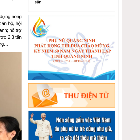
sản
 dựng nông
cán bộ, hội
anh; hỗ trợ
ược 2,3 tấn
ong…