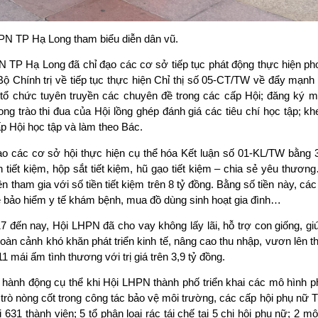
PN TP Hạ Long tham biểu diễn dân vũ.
 TP Hạ Long đã chỉ đạo các cơ sở tiếp tục phát động thực hiện pho
ộ Chính trị về tiếp tục thực hiện Chỉ thị số 05-CT/TW về đẩy mạnh
tổ chức tuyên truyền các chuyên đề trong các cấp Hội; đăng ký mô
ng trào thi đua của Hội lồng ghép đánh giá các tiêu chí học tập; k
p Hội học tập và làm theo Bác.
ạo các cơ sở hội thực hiện cụ thể hóa Kết luận số 01-KL/TW bằng 
lợn tiết kiệm, hộp sắt tiết kiệm, hũ gạo tiết kiệm – chia sẻ yêu thươ
n tham gia với số tiền tiết kiệm trên 8 tỷ đồng. Bằng số tiền này, các
hẻ bảo hiểm y tế khám bệnh, mua đồ dùng sinh hoạt gia đình…
7 đến nay, Hội LHPN đã cho vay không lấy lãi, hỗ trợ con giống, g
àn cảnh khó khăn phát triển kinh tế, nâng cao thu nhập, vươn lên t
 mái ấm tình thương với trị giá trên 3,9 tỷ đồng.
h hành động cụ thể khi Hội LHPN thành phố triển khai các mô hình 
i trò nòng cốt trong công tác bảo vệ môi trường, các cấp hội phụ nữ
 631 thành viên; 5 tổ phân loại rác tái chế tại 5 chi hội phụ nữ; 2 m