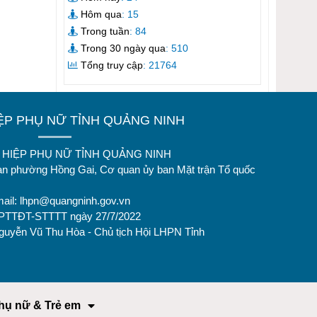
Hôm qua
: 15
Trong tuần
: 84
Trong 30 ngày qua
: 510
Tổng truy cập
: 21764
IỆP PHỤ NỮ TỈNH QUẢNG NINH
ÊN HIỆP PHỤ NỮ TỈNH QUẢNG NINH
oan phường Hồng Gai, Cơ quan ủy ban Mặt trận Tổ quốc
mail:
lhpn@quangninh.gov.vn
GPTTĐT-STTTT ngày 27/7/2022
Nguyễn Vũ Thu Hòa - Chủ tịch Hội LHPN Tỉnh
hụ nữ & Trẻ em