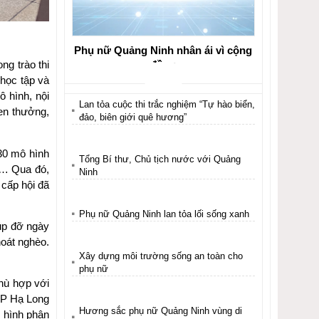
Phụ nữ Quảng Ninh nhân ái vì cộng
đồng
ng trào thi
 học tập và
 hình, nội
Lan tỏa cuộc thi trắc nghiệm “Tự hào biển,
hen thưởng,
đảo, biên giới quê hương”
30 mô hình
Tổng Bí thư, Chủ tịch nước với Quảng
ng… Qua đó,
Ninh
 cấp hội đã
Phụ nữ Quảng Ninh lan tỏa lối sống xanh
iúp đỡ ngày
hoát nghèo.
Xây dựng môi trường sống an toàn cho
phụ nữ
phù hợp với
 TP Hạ Long
Hương sắc phụ nữ Quảng Ninh vùng di
ô hình phân