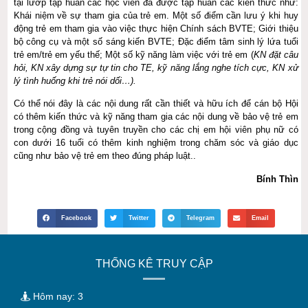
tại lướp tập huấn các học viên đã được tập huấn các kiến thức như:
Khái niệm về sự tham gia của trẻ em. Một số điểm cần lưu ý khi huy
động trẻ em tham gia vào việc thực hiện Chính sách BVTE; Giới thiệu
bộ công cụ và một số sáng kiến BVTE; Đặc điểm tâm sinh lý lứa tuổi
trẻ em/trẻ em yếu thế; Một số kỹ năng làm việc với trẻ em (
KN đặt câu
hỏi, KN xây dựng sự tự tin cho TE, kỹ năng lắng nghe tích cực, KN xử
lý tình huống khi trẻ nói dối…).
Có thể nói đây là các nội dung rất cần thiết và hữu ích để cán bộ Hội
có thêm kiến thức và kỹ năng tham gia các nội dung về bảo vệ trẻ em
trong cộng đồng và tuyên truyền cho các chị em hội viên phụ nữ có
con dưới 16 tuổi có thêm kinh nghiệm trong chăm sóc và giáo dục
cũng như bảo vệ trẻ em theo đúng pháp luật..
Bính Thìn
Facebook
Twitter
Telegram
Email
THỐNG KÊ TRUY CẬP
Hôm nay: 3