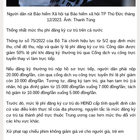
Người dân rút Bảo hiểm Xã hội tại Bảo hiểm xã hội TP Thủ Đức tháng
12/2023. Ảnh: Thanh Tùng
Thống nhất mức thu phí đăng ký cư trú trên cả nước
Thông tư số 75/2022 của Bộ Tài chính hiệu lực từ 5/2 quy định mức
thu, chế độ thu, nộp và quản lý lệ phí đăng ký cư trú. Công dân được
giảm 50% lệ phí khi đăng ký thường trú qua Cổng dịch vụ công trực
tuyến thay vì làm trực tiếp.
Nếu đăng ký thường trú nộp hồ sơ trực tiếp, người dân phải nộp
20.000 đồng/lần, còn qua cổng dịch vụ công trực tuyến thì lệ phí giảm
còn 10.000 đồng/lần. Tương tự, đăng ký tạm trú, gia hạn tạm trú (cá
nhân, hộ gia đình) giảm từ 15.000 đồng/lần xuống 7.000 đồng/lần; tách
hộ giảm từ 10.000 đồng/lần xuống 5.000 đồng/lần.
Trước đó, mức lệ phí đăng ký cư trú do HĐND cấp tỉnh quyết định căn
cứ vào điều kiện thực tế của địa phương, nguyên tắc là mức đăng ký
cư trú tại thành phố trực thuộc Trung ương cao hơn mức thu đối với
các khu vực khác.
Xử phạt rạp chiếu phim không giảm giá vé cho người già, trẻ em