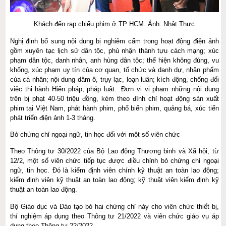
Khách đến rạp chiếu phim ở TP HCM. Ảnh: Nhật Thực
Nghị định bổ sung nội dung bị nghiêm cấm trong hoạt động điện ảnh
gồm xuyên tạc lịch sử dân tộc, phủ nhận thành tựu cách mạng; xúc
phạm dân tộc, danh nhân, anh hùng dân tộc; thể hiện không đúng, vu
khống, xúc phạm uy tín của cơ quan, tổ chức và danh dự, nhân phẩm
của cá nhân; nội dung dâm ô, trụy lạc, loạn luân; kích động, chống đối
việc thi hành Hiến pháp, pháp luật…Đơn vị vi phạm những nội dung
trên bị phạt 40-50 triệu đồng, kèm theo đình chỉ hoạt động sản xuất
phim tại Việt Nam, phát hành phim, phổ biến phim, quảng bá, xúc tiến
phát triển điện ảnh 1-3 tháng.
Bỏ chứng chỉ ngoại ngữ, tin học đối với một số viên chức
Theo Thông tư 30/2022 của Bộ Lao động Thương binh và Xã hội, từ
12/2, một số viên chức tiếp tục được điều chỉnh bỏ chứng chỉ ngoại
ngữ, tin học. Đó là kiểm định viên chính kỹ thuật an toàn lao động;
kiểm định viên kỹ thuật an toàn lao động; kỹ thuật viên kiểm định kỹ
thuật an toàn lao động.
Bộ Giáo dục và Đào tạo bỏ hai chứng chỉ này cho viên chức thiết bị,
thí nghiệm áp dụng theo Thông tư 21/2022 và viên chức giáo vụ áp
dụng theo Thông tư 22/2022.