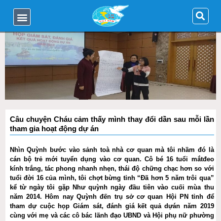
Câu chuyện Cháu cảm thấy mình thay đổi dần sau mỗi lần
tham gia hoạt động dự án
Nhìn Quỳnh bước vào sảnh toà nhà cơ quan mà tôi nhầm đó là
cán bộ trẻ mới tuyển dụng vào cơ quan. Cô bé 16 tuổi mắtđeo
kính trắng, tác phong nhanh nhẹn, thái độ chững chạc hơn so với
tuổi đời 16 của mình, tôi chợt bừng tỉnh “Đã hơn 5 năm trôi qua”
kể từ ngày tôi gặp Như quỳnh ngày đầu tiên vào cuối mùa thu
năm 2014. Hôm nay Quỳnh đến trụ sở cơ quan Hội PN tỉnh để
tham dự cuộc họp Giám sát, đánh giá kết quả dựán năm 2019
cùng với mẹ và các cô bác lãnh đạo UBND và Hội phụ nữ phường