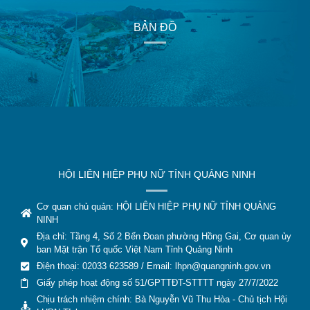
BẢN ĐỒ
HỘI LIÊN HIỆP PHỤ NỮ TỈNH QUẢNG NINH
Cơ quan chủ quản: HỘI LIÊN HIỆP PHỤ NỮ TỈNH QUẢNG
NINH
Địa chỉ: Tầng 4, Số 2 Bến Đoan phường Hồng Gai, Cơ quan ủy
ban Mặt trận Tổ quốc Việt Nam Tỉnh Quảng Ninh
Điện thoại: 02033 623589 / Email:
lhpn@quangninh.gov.vn
Giấy phép hoạt động số 51/GPTTĐT-STTTT ngày 27/7/2022
Chịu trách nhiệm chính: Bà Nguyễn Vũ Thu Hòa - Chủ tịch Hội