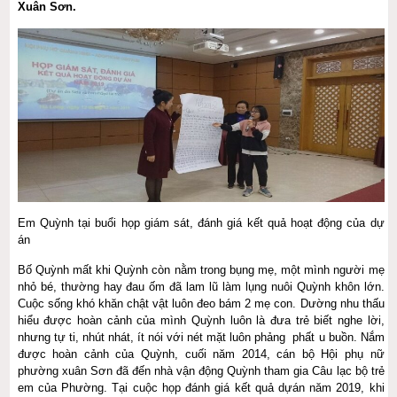
Xuân Sơn.
Em Quỳnh tại buổi họp giám sát, đánh giá kết quả hoạt động của dự
án
Bố Quỳnh mất khi Quỳnh còn nằm trong bụng mẹ, một mình người mẹ
nhỏ bé, thường hay đau ốm đã lam lũ làm lụng nuôi Quỳnh khôn lớn.
Cuộc sống khó khăn chật vật luôn đeo bám 2 mẹ con. Dường nhu thấu
hiểu được hoàn cảnh của mình Quỳnh luôn là đưa trẻ biết nghe lời,
nhưng tự ti, nhút nhát, ít nói với nét mặt luôn phảng phất u buồn. Nắm
được hoàn cảnh của Quỳnh, cuối năm 2014, cán bộ Hội phụ nữ
phường xuân Sơn đã đến nhà vận động Quỳnh tham gia Câu lạc bộ trẻ
em của Phường. Tại cuộc họp đánh giá kết quả dựán năm 2019, khi