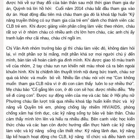
được hỏi về sự thay đổi của bản thân sau một thời gian tham gia dự
án, Quỳnh trả lời hồ hởi: Cuối năm 2014 cháu bắt đầu tham gia vào
dự án. Hoạt động đầu tiên mà cháu tham gia đó là khoá tập huấn “Kỹ
năng truyền thông có sự tham gia của trẻ em” dành cho thành viên các
CLB trẻ em. Khi được giảng viên phân công làm việc theo nhóm, cháu
rất sợ vì ở nhóm cháu có nhiều anh chị lớn hơn cháu, các anh chị ấy
tranh luận như cãi nhau, cháu chỉ ngồi im.
Chị Vân Anh nhóm trưởng bảo gì thì cháu làm việc đó, không dám hỏi
lại, vì một phần sợ bị mắng, một phần khá sợ mọi người chú ý đến
mình, bàn tán về hoàn cảnh gia đình mình. Khi được giao tô màu tranh
vẽ của nhóm, 2 tay cháu run run khiến nét màu nhoè cả ra bên ngoài
khuôn hình. Khi bị chỉđịnh lên thuyết trình nội dung bức tranh, cháu sợ
quá oà khóc và muốn bỏ về. Nhiều lần cháu nói với mẹ “Con không
muốn tham gia CLB nữa vì ở đó con cảm thấy luôn lo sợ nhiều thứ”.
Mẹ cháu bảo “Cố gắng lên con, ở đó con sẽ học được nhiều điều. “Mẹ
sẽ đi cùng con”. Được sự động viên của mẹ và các bác ở Hội phụ nữ
Phường cháu lần lượt trải qua nhiều khoá tập huấn kiến thức và kỹ
năng về Quyền trẻ em, phòng chống lây nhiếm HIV/AIDS, phòng
chống xâm hại tình dục, các kỹ năng sống tự bảo vệ bản thân. Cháu
cảm thấy mình lớn lên và hiểu ra nhiều điều. Bên canh việc học kiến
thức cháu và các bạn còn đước hướng dẫn thực hành các kỹ năng
làm việc và kỹ năng sống cần thiết như: Kỹ năng lãnh đạo, kỹ năng
lập kế hoạch hoạt động cho CLB, kỹ năng tổ chức và điều hành sinh