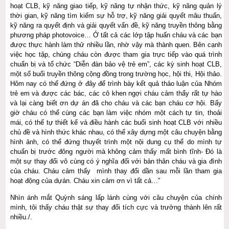
hoạt CLB, kỹ năng giao tiếp, kỹ năng tự nhận thức, kỹ năng quản lý
thời gian, kỹ năng tìm kiếm sự hỗ trợ, kỹ năng giải quyết mâu thuấn,
kỹ năng ra quyết định và giải quyết vấn đề, kỹ năng truyền thông bằng
phương pháp photovoice… Ở tất cả các lớp tập huấn cháu và các bạn
được thực hành làm thử nhiều lần, nhờ vậy mà thành quen. Bên cạnh
việc học tập, chúng cháu còn được tham gia trực tiếp vào quá trình
chuẩn bị và tổ chức “Diễn đàn bảo vệ trẻ em”, các kỳ sinh hoạt CLB,
một số buổi truyền thông cộng đồng trong trường học, hội thi, Hội thảo.
Hôm nay có thể đứng ở đây để trình bày kết quả thảo luận của Nhóm
trẻ em và được các bác, các cô khen ngợi cháu cảm thấy rất tự hào
và lại càng biết ơn dự án đã cho cháu và các bạn cháu cơ hội. Bấy
giờ cháu có thể cùng các bạn làm việc nhóm một cách tự tin, thoải
mái, có thể tự thiết kế và điều hành các buổi sinh hoạt CLB với nhiều
chủ đề và hình thức khác nhau, có thể xây dựng một câu chuyện bằng
hình ảnh, có thể đứng thuyết trình một nội dung cụ thể do mình tự
chuẩn bị trước đông người mà không cảm thấy mất bình tĩnh- Đó là
một sự thay đổi vô cùng có ý nghĩa đối với bản thân cháu và gia đình
của cháu. Cháu cảm thấy mình thay đổi dần sau mỗi lần tham gia
hoạt động của dựán. Cháu xin cảm ơn vì tất cả…”
Nhìn ánh mắt Quỳnh sáng lấp lánh cùng với câu chuyện của chính
mình, tôi thấy cháu thật sự thay đổi tích cực và trưởng thành lên rất
nhiều./.