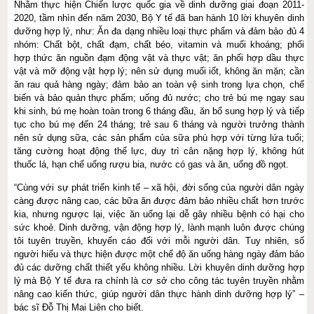
Nhằm thực hiện Chiến lược quốc gia về dinh dưỡng giai đoạn 2011-
2020, tầm nhìn đến năm 2030, Bộ Y tế đã ban hành 10 lời khuyên dinh
dưỡng hợp lý, như: Ăn đa dạng nhiều loại thực phẩm và đảm bảo đủ 4
nhóm: Chất bột, chất đạm, chất béo, vitamin và muối khoáng; phối
hợp thức ăn nguồn đạm động vật và thực vật; ăn phối hợp dầu thực
vật và mỡ động vật hợp lý; nên sử dụng muối iốt, không ăn mặn; cần
ăn rau quả hàng ngày; đảm bảo an toàn vệ sinh trong lựa chọn, chế
biến và bảo quản thực phẩm; uống đủ nước; cho trẻ bú mẹ ngay sau
khi sinh, bú mẹ hoàn toàn trong 6 tháng đầu, ăn bổ sung hợp lý và tiếp
tục cho bú mẹ đến 24 tháng; trẻ sau 6 tháng và người trưởng thành
nên sử dụng sữa, các sản phẩm của sữa phù hợp với từng lứa tuổi;
tăng cường hoạt động thể lực, duy trì cân nặng hợp lý, không hút
thuốc lá, hạn chế uống rượu bia, nước có gas và ăn, uống đồ ngọt.
“Cùng với sự phát triển kinh tế – xã hội, đời sống của người dân ngày
càng được nâng cao, các bữa ăn được đảm bảo nhiều chất hơn trước
kia, nhưng ngược lại, việc ăn uống lại dễ gây nhiều bệnh có hại cho
sức khoẻ. Dinh dưỡng, vận động hợp lý, lành mạnh luôn được chúng
tôi tuyên truyền, khuyến cáo đối với mỗi người dân. Tuy nhiên, số
người hiểu và thực hiện được một chế độ ăn uống hàng ngày đảm bảo
đủ các dưỡng chất thiết yếu không nhiều. Lời khuyên dinh dưỡng hợp
lý mà Bộ Y tế đưa ra chính là cơ sở cho công tác tuyên truyền nhằm
nâng cao kiến thức, giúp người dân thực hành dinh dưỡng hợp lý” –
bác sĩ Đỗ Thị Mai Liên cho biết.