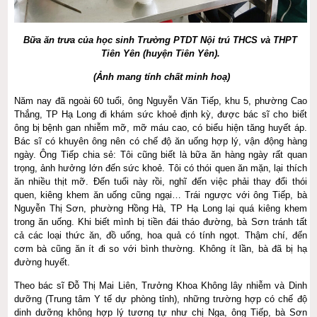
Bữa ăn trưa của học sinh Trường PTDT Nội trú THCS và THPT
Tiên Yên (huyện Tiên Yên).
(Ảnh mang tính chất minh hoạ)
Năm nay đã ngoài 60 tuổi, ông Nguyễn Văn Tiếp, khu 5, phường Cao
Thắng, TP Hạ Long đi khám sức khoẻ định kỳ, được bác sĩ cho biết
ông bị bệnh gan nhiễm mỡ, mỡ máu cao, có biểu hiện tăng huyết áp.
Bác sĩ có khuyên ông nên có chế độ ăn uống hợp lý, vận động hàng
ngày. Ông Tiếp chia sẻ: Tôi cũng biết là bữa ăn hàng ngày rất quan
trọng, ảnh hưởng lớn đến sức khoẻ. Tôi có thói quen ăn mặn, lại thích
ăn nhiều thịt mỡ. Đến tuổi này rồi, nghĩ đến việc phải thay đổi thói
quen, kiêng khem ăn uống cũng ngại… Trái ngược với ông Tiếp, bà
Nguyễn Thị Sơn, phường Hồng Hà, TP Hạ Long lại quá kiêng khem
trong ăn uống. Khi biết mình bị tiền đái tháo đường, bà Sơn tránh tất
cả các loại thức ăn, đồ uống, hoa quả có tính ngọt. Thậm chí, đến
cơm bà cũng ăn ít đi so với bình thường. Không ít lần, bà đã bị hạ
đường huyết.
Theo bác sĩ Đỗ Thị Mai Liên, Trưởng Khoa Không lây nhiễm và Dinh
dưỡng (Trung tâm Y tế dự phòng tỉnh), những trường hợp có chế độ
dinh dưỡng không hợp lý tương tự như chị Nga, ông Tiếp, bà Sơn