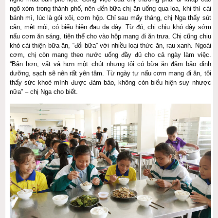
ngõ xóm trong thành phố, nên đến bữa chị ăn uống qua loa, khi thì cái
bánh mì, lúc là gói xôi, cơm hộp. Chỉ sau mấy tháng, chị Nga thấy sút
cân, mệt mỏi, có biểu hiện đau dạ dày. Từ đó, chị chịu khó dậy sớm
nấu cơm ăn sáng, tiện thể cho vào hộp mang đi ăn trưa. Chị cũng chịu
khó cải thiện bữa ăn, “đổi bữa” với nhiều loại thức ăn, rau xanh. Ngoài
cơm, chị còn mang theo nước uống đầy đủ cho cả ngày làm việc.
“Bận hơn, vất vả hơn một chút nhưng tôi có bữa ăn đảm bảo dinh
dưỡng, sạch sẽ nên rất yên tâm. Từ ngày tự nấu cơm mang đi ăn, tôi
thấy sức khoẻ mình được đảm bảo, không còn biểu hiện suy nhược
nữa” – chị Nga cho biết.