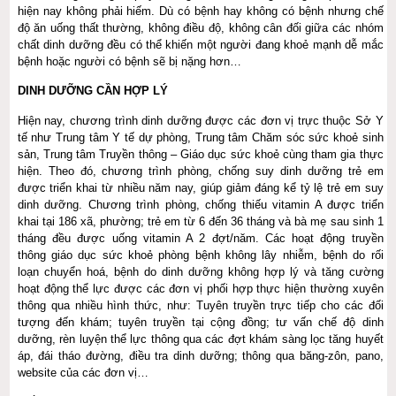
hiện nay không phải hiếm. Dù có bệnh hay không có bệnh nhưng chế
độ ăn uống thất thường, không điều độ, không cân đối giữa các nhóm
chất dinh dưỡng đều có thể khiến một người đang khoẻ mạnh dễ mắc
bệnh hoặc người có bệnh sẽ bị nặng hơn…
DINH DƯỠNG CẦN HỢP LÝ
Hiện nay, chương trình dinh dưỡng được các đơn vị trực thuộc Sở Y
tế như Trung tâm Y tế dự phòng, Trung tâm Chăm sóc sức khoẻ sinh
sản, Trung tâm Truyền thông – Giáo dục sức khoẻ cùng tham gia thực
hiện. Theo đó, chương trình phòng, chống suy dinh dưỡng trẻ em
được triển khai từ nhiều năm nay, giúp giảm đáng kể tỷ lệ trẻ em suy
dinh dưỡng. Chương trình phòng, chống thiếu vitamin A được triển
khai tại 186 xã, phường; trẻ em từ 6 đến 36 tháng và bà mẹ sau sinh 1
tháng đều được uống vitamin A 2 đợt/năm. Các hoạt động truyền
thông giáo dục sức khoẻ phòng bệnh không lây nhiễm, bệnh do rối
loạn chuyển hoá, bệnh do dinh dưỡng không hợp lý và tăng cường
hoạt động thể lực được các đơn vị phối hợp thực hiện thường xuyên
thông qua nhiều hình thức, như: Tuyên truyền trực tiếp cho các đối
tượng đến khám; tuyên truyền tại cộng đồng; tư vấn chế độ dinh
dưỡng, rèn luyện thể lực thông qua các đợt khám sàng lọc tăng huyết
áp, đái tháo đường, điều tra dinh dưỡng; thông qua băng-zôn, pano,
website của các đơn vị…