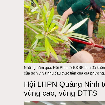
Những năm qua, Hội Phụ nữ BĐBP tỉnh đã không 
của đơn vị và nhu cầu thực tiễn của địa phươn
Hội LHPN Quảng Ninh tổn
vùng cao, vùng DTTS