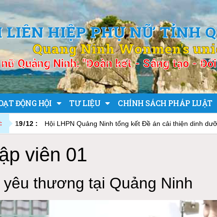
I LIÊN HIỆP PHỤ NỮ TỈNH 
Quang Ninh Wonmen's un
nữ Quảng Ninh: "Đoàn kết - Sáng tạo - Đổi 
OẠT ĐỘNG HỘI
TƯ LIỆU
CHÍNH SÁCH PHÁP LUẬT
19
/
12
:
Tổng kết công tác Hội và phong trào phụ nữ năm 2025
:
ập viên 01
h yêu thương tại Quảng Ninh