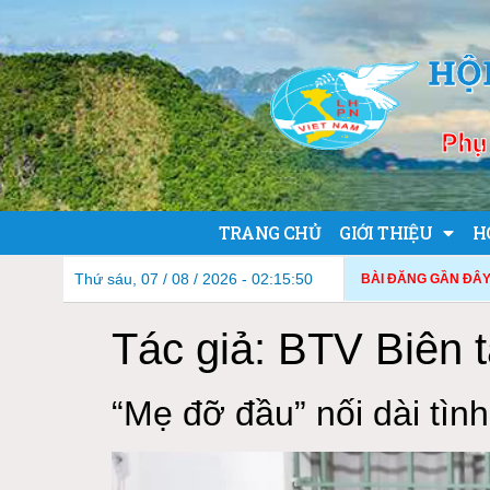
HỘ
Phụ 
TRANG CHỦ
GIỚI THIỆU
H
Thứ sáu, 07 / 08 / 2026 - 02:15:53
BÀI ĐĂNG GẦN ĐÂY
Tác giả:
BTV Biên t
“Mẹ đỡ đầu” nối dài tìn