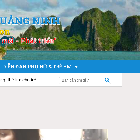
QUẢNG NINH
ion
mới - Phát triển"
DIỄN ĐÀN PHỤ NỮ & TRẺ EM