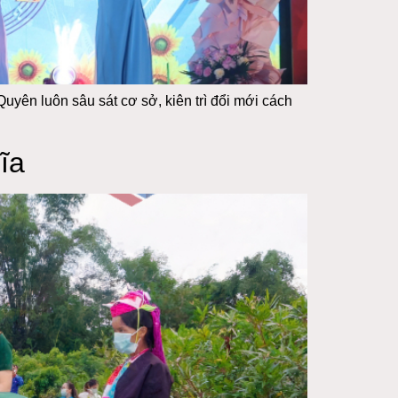
yên luôn sâu sát cơ sở, kiên trì đổi mới cách
ĩa