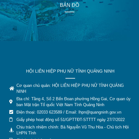
BẢN ĐỒ
HỘI LIÊN HIỆP PHỤ NỮ TỈNH QUẢNG NINH
Cơ quan chủ quản: HỘI LIÊN HIỆP PHỤ NỮ TỈNH QUẢNG
NINH
Địa chỉ: Tầng 4, Số 2 Bến Đoan phường Hồng Gai, Cơ quan ủy
ban Mặt trận Tổ quốc Việt Nam Tỉnh Quảng Ninh
Điện thoại: 02033 623589 / Email:
lhpn@quangninh.gov.vn
Giấy phép hoạt động số 51/GPTTĐT-STTTT ngày 27/7/2022
Chịu trách nhiệm chính: Bà Nguyễn Vũ Thu Hòa - Chủ tịch Hội
LHPN Tỉnh