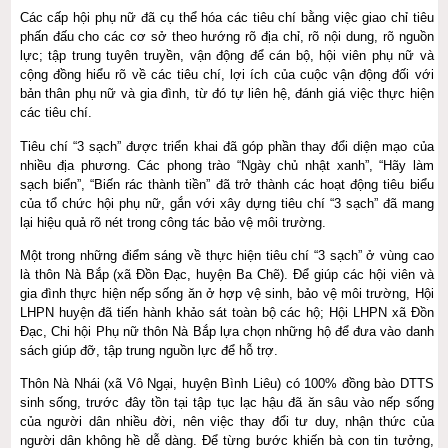
Các cấp hội phụ nữ đã cụ thể hóa các tiêu chí bằng việc giao chỉ tiêu
phấn đấu cho các cơ sở theo hướng rõ địa chỉ, rõ nội dung, rõ nguồn
lực; tập trung tuyên truyền, vận động để cán bộ, hội viên phụ nữ và
cộng đồng hiểu rõ về các tiêu chí, lợi ích của cuộc vận động đối với
bản thân phụ nữ và gia đình, từ đó tự liên hệ, đánh giá việc thực hiện
các tiêu chí.
Tiêu chí “3 sạch” được triển khai đã góp phần thay đổi diện mạo của
nhiều địa phương. Các phong trào “Ngày chủ nhật xanh”, “Hãy làm
sạch biển”, “Biến rác thành tiền” đã trở thành các hoạt động tiêu biểu
của tổ chức hội phụ nữ, gắn với xây dựng tiêu chí “3 sạch” đã mang
lại hiệu quả rõ nét trong công tác bảo vệ môi trường.
Một trong những điểm sáng về thực hiện tiêu chí “3 sạch” ở vùng cao
là thôn Nà Bắp (xã Đồn Đạc, huyện Ba Chẽ). Để giúp các hội viên và
gia đình thực hiện nếp sống ăn ở hợp vệ sinh, bảo vệ môi trường, Hội
LHPN huyện đã tiến hành khảo sát toàn bộ các hộ; Hội LHPN xã Đồn
Đạc, Chi hội Phụ nữ thôn Nà Bắp lựa chọn những hộ để đưa vào danh
sách giúp đỡ, tập trung nguồn lực để hỗ trợ.
Thôn Nà Nhái (xã Vô Ngại, huyện Bình Liêu) có 100% đồng bào DTTS
sinh sống, trước đây tồn tại tập tục lạc hậu đã ăn sâu vào nếp sống
của người dân nhiều đời, nên việc thay đổi tư duy, nhận thức của
người dân không hề dễ dàng. Để từng bước khiến bà con tin tưởng,