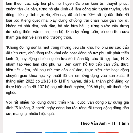
làm theo, các cấp hội phụ nữ huyện đã phải kiên trì, thuyết phục,
xuống tận địa bàn, từng hộ gia đình để làm công tác tuyên truyền, vận
động. Từ sự tích cực đó, đến nay đã có hơn 90% số hộ dân thôn đã
loại bỏ: Kiêng quét nhà, xây dựng chuồng trại chăn nuôi gần nơi ở,
không có nhà tiêu, nhà tắm, bỏ rác bừa bãi…; từng bước xây dựng
đời sống thêm văn minh, tiến bộ. Định kỳ hằng tuần, bà con tích cực
tham gia dọn vệ sinh môi trường thôn.
“Không đói nghèo” là một trong những tiêu chí khó, hội phụ nữ các cấp
đã tích cực, chủ động triển khai các hoạt động hỗ trợ phụ nữ phát triển
kinh tế; huy động nhiều nguồn lực để thành lập các tổ hợp tác, HTX
nhằm tạo việc làm cho phụ nữ. Bên cạnh hỗ trợ tiếp cận vốn, thực
hiện tiết kiệm, hội phụ nữ các cấp chỉ đạo, thực hiện các hoạt động
chuyển giao khoa học kỹ thuật để chị em ứng dụng vào sản xuất. 9
tháng năm 2022 có 13/13 Hội LHPN huyện, thị xã, thành phố đăng ký
thực hiện giúp đỡ 107 hộ phụ nữ thoát nghèo, 293 hộ phụ nữ thoát cận
nghèo.
Với rất nhiều nội dung được triển khai, cuộc vận động xây dựng gia
đình “5 không, 3 sạch” ngày càng lan tỏa rộng rãi trong cộng đồng dân
cư, mang lại nhiều hiệu quả.
Theo Vân Anh – TTTT tỉnh